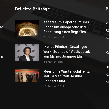
Beliebte Beiträge
B
Kapernaum, Capernaum. Das
P
né
Chaos um Aussprache und
B
Bedeutung eines Begriffes
29. November 2018
N
F
[Hellas Filmbox] Gewaltiges
Werk: Sounds of Vladivostok
K
in
von Marios Joannou Elia...
S
4. Februar 2018
B
Meer ohne Wüstenschiffe. „El
K
Mar La Mar“ von Joshua
Bonnetta und...
M
18. Februar 2017