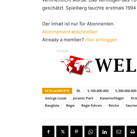
geschätzt. Spielberg tauchte erstmals 1994
Der Inhalt ist nur für Abonnenten.
Abonnement abschließen
Already a member?
Hier einloggen
Anzeige
SCHLAGWORTE
39.
5.100.000.000
5.300.000.000
George Lucas
Jurassic Park
Kassenschlager
Kri
Rangliste
Regie
Regie führen
Reiche
Saurie