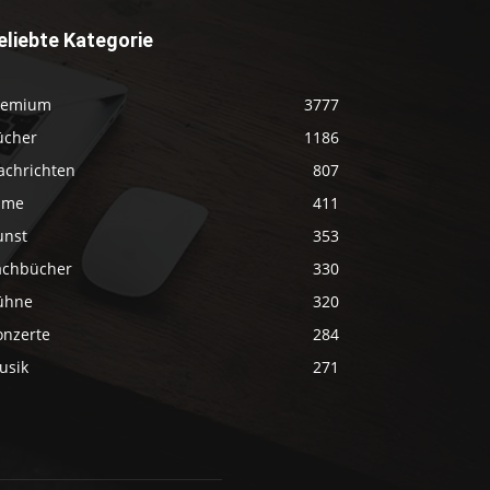
eliebte Kategorie
remium
3777
ücher
1186
achrichten
807
ilme
411
unst
353
achbücher
330
ühne
320
onzerte
284
usik
271