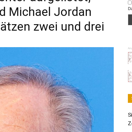
d Michael Jordan
D
lätzen zwei und drei
An
S
Z