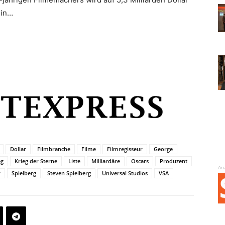
 in…
Dollar
Filmbranche
Filme
Filmregisseur
George
eg
Krieg der Sterne
Liste
Milliardäre
Oscars
Produzent
An
r
Spielberg
Steven Spielberg
Universal Studios
VSA