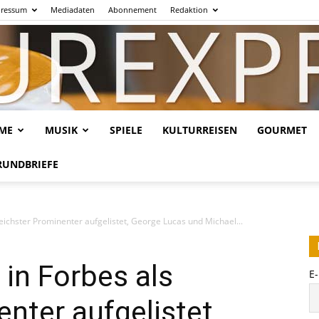
ressum
Mediadaten
Abonnement
Redaktion
LME
MUSIK
SPIELE
KULTURREISEN
GOURMET
Kulturexpresso.de
RUNDBRIEFE
reichster Prominenter aufgelistet, George Lucas und Michael...
 in Forbes als
E
nter aufgelistet,