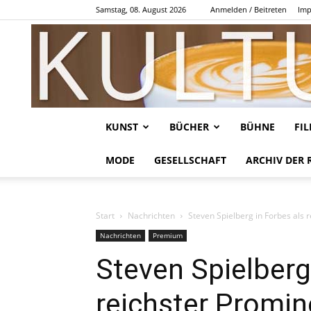
Samstag, 08. August 2026
Anmelden / Beitreten
Imp
KUNST
BÜCHER
BÜHNE
FI
MODE
GESELLSCHAFT
ARCHIV DER 
Start
Nachrichten
Steven Spielberg in Forbes als 
Nachrichten
Premium
Steven Spielberg
reichster Promine