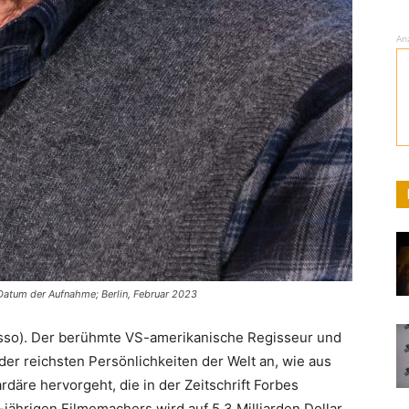
An
 Datum der Aufnahme; Berlin, Februar 2023
sso). Der berühmte VS-amerikanische Regisseur und
der reichsten Persönlichkeiten der Welt an, wie aus
ardäre hervorgeht, die in der Zeitschrift Forbes
jährigen Filmemachers wird auf 5,3 Milliarden Dollar