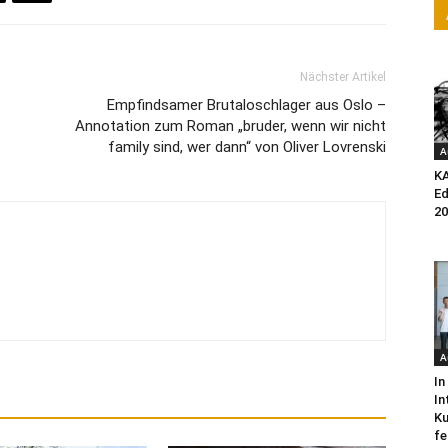
Nächster Artikel
Empfindsamer Brutaloschlager aus Oslo –
Annotation zum Roman „bruder, wenn wir nicht
family sind, wer dann“ von Oliver Lovrenski
A
K
Ed
20
A
In
In
Ku
fe