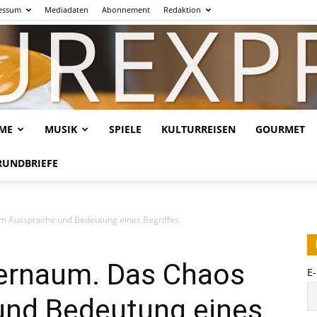
essum
Mediadaten
Abonnement
Redaktion
LME
MUSIK
SPIELE
KULTURREISEN
GOURMET
Kulturexpresso.de
RUNDBRIEFE
 Aussprache und Bedeutung eines Begriffes
ernaum. Das Chaos
E
nd Bedeutung eines