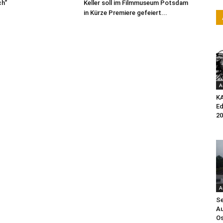
h“
Keller soll im Filmmuseum Potsdam
in Kürze Premiere gefeiert...
A
K
Ed
20
A
Se
Au
Os