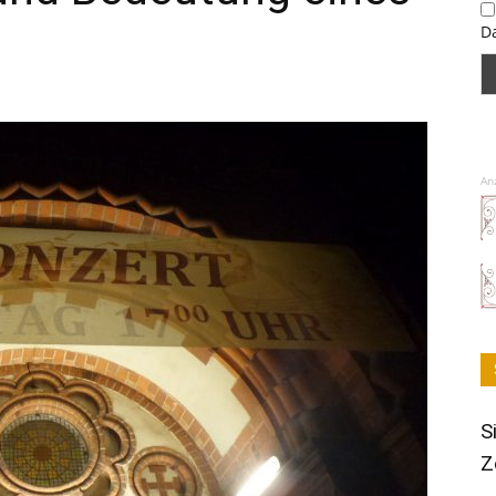
D
An
S
Z