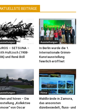
AKTUELLSTE BEITRÄGE
usstellungen
Ausstellungen
AIROS – SETSUNA –
In Berlin wurde die 1.
ith Hultzsch (1908-
Internationale Grimm-
06) und René Böll
Kunstausstellung
feierlich eröffnet
usstellungen
Filme
hen und hören – Die
Waldbrände in Zamora,
sstellung „Kollektive
das ansonsten
mose“ von Oscar
dünnbesiedelt, fluss- und