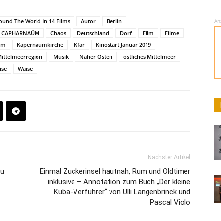
ound The World In 14 Films
Autor
Berlin
An
CAPHARNAÜM
Chaos
Deutschland
Dorf
Film
Filme
um
Kapernaumkirche
Kfar
Kinostart Januar 2019
ittelmeerregion
Musik
Naher Osten
östliches Mittelmeer
ise
Waise
Nächster Artikel
eu
Einmal Zuckerinsel hautnah, Rum und Oldtimer
inklusive – Annotation zum Buch „Der kleine
Kuba-Verführer“ von Ulli Langenbrinck und
Pascal Violo