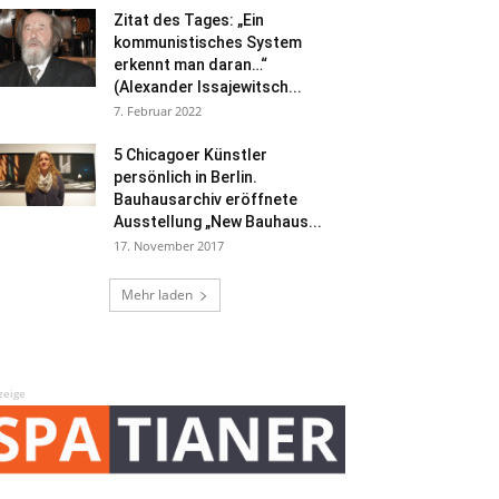
Zitat des Tages: „Ein
kommunistisches System
erkennt man daran…“
(Alexander Issajewitsch...
7. Februar 2022
5 Chicagoer Künstler
persönlich in Berlin.
Bauhausarchiv eröffnete
Ausstellung „New Bauhaus...
17. November 2017
Mehr laden
zeige