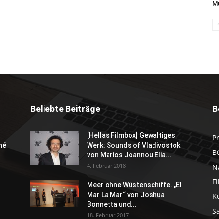
Mu
Beliebte Beiträge
B
[Hellas Filmbox] Gewaltiges
P
né
Werk: Sounds of Vladivostok
B
von Marios Joannou Elia...
4. Februar 2018
N
F
Meer ohne Wüstenschiffe. „El
Mar La Mar“ von Joshua
K
Bonnetta und...
S
18. Februar 2017