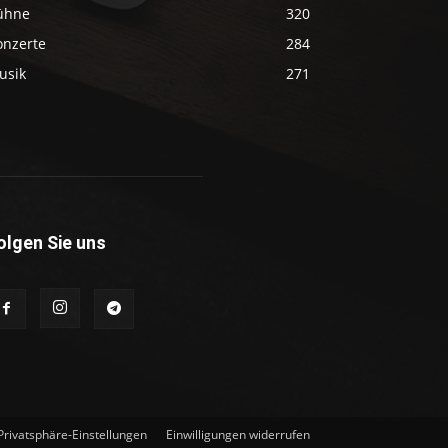
ühne
320
onzerte
284
usik
271
olgen Sie uns
 Privatsphäre-Einstellungen
Einwilligungen widerrufen