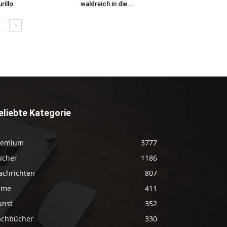
rillo
waldreich in die...
eliebte Kategorie
remium
3777
ücher
1186
achrichten
807
ilme
411
unst
352
achbücher
330