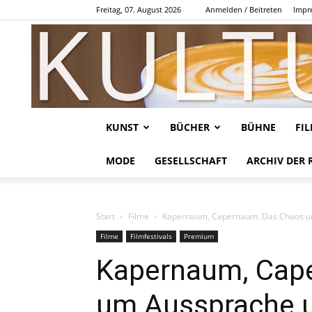
Freitag, 07. August 2026
Anmelden / Beitreten
Impr
KUNST
BÜCHER
BÜHNE
FI
MODE
GESELLSCHAFT
ARCHIV DER 
Start
Filme
Kapernaum, Capernaum. Das Chaos um
Filme
Filmfestivals
Premium
Kapernaum, Cap
um Aussprache u