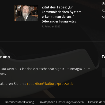
B
Zitat des Tages: „Ein
K
kommunistisches System
erkennt man daran…“
M
(Alexander Issajewitsch...
7. Februar 2022
r uns
F
UREXPRESSO ist das deutschsprachige Kulturmagazin im
netz.
aktieren Sie uns:
redaktion@kulturexpresso.de
)
Datenschutzerklärung
Privatsphäre-Einstellungen ändern
Historie der