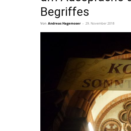
Begriffes
Von
Andreas Hagemoser
-
29. November 2018