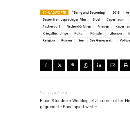
SCHLAGWORTE
"Being and Becoming"
2018
Ar
Bester fremdsprachiger Film
Bibel
Capernaum
Fischerdorf
Fischerdörfchen
Frieden
Kaperna
Kriegsflüchtlinge
Kultur
Künstler
Libanon
M
Religion
Ruinen
See
See Genezareth
Vollwa
Vorheriger Artikel
Blaue Stunde im Wedding jetzt immer öfter. N
gegründete Band spielt weiter