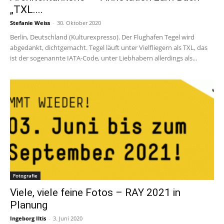
„TXL....
Stefanie Weiss
-
30. Oktober 2020
Berlin, Deutschland (Kulturexpresso). Der Flughafen Tegel wird
abgedankt, dichtgemacht. Tegel läuft unter Vielfliegern als TXL, das
ist der sogenannte IATA-Code, unter Liebhabern allerdings als...
Fotografie
Viele, viele feine Fotos – RAY 2021 in
Planung
Ingeborg Iltis
-
3. Juni 2020