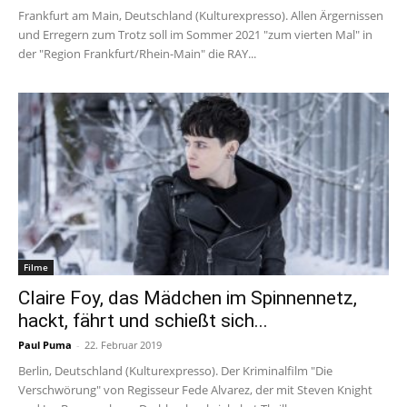
Frankfurt am Main, Deutschland (Kulturexpresso). Allen Ärgernissen
und Erregern zum Trotz soll im Sommer 2021 "zum vierten Mal" in
der "Region Frankfurt/Rhein-Main" die RAY...
Filme
Claire Foy, das Mädchen im Spinnennetz,
hackt, fährt und schießt sich...
Paul Puma
-
22. Februar 2019
Berlin, Deutschland (Kulturexpresso). Der Kriminalfilm "Die
Verschwörung" von Regisseur Fede Alvarez, der mit Steven Knight