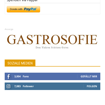
Anzeige
SOZIALE MEDIEN
3,004
Fans
GEFÄLLT MIR
7,083
Follower
FOLGEN