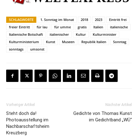
SCHLAGWORTE
1. Sonntag im Monat
2018
2023
Eintritt frei
freier Eintritt
für lau
für umme
gratis
Italien
italienische
Italienische Botschaft
italienischer
Kultur
Kulturminister
Kulturministerium
Kunst
Museen
Republik Italien
Sonntag
sonntags
umsonst
Vorheriger Artikel
Nächster Artikel
Steht doch da!
Gedichte von Thomas Kunst
Photoausstellung im
im Gedichtband „WÜ“
Nachbarschaftsheim
Kreuzberg