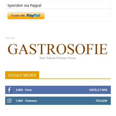
Spenden via Paypal
Anzeige
SOZIALE MEDIEN
3,003
Fans
GEFÄLLT MIR
7,083
Follower
FOLGEN