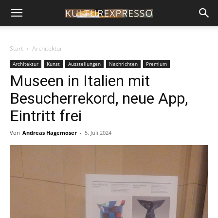
Start
Architektur
Architektur
Kunst
Ausstellungen
Nachrichten
Premium
Museen in Italien mit
Besucherrekord, neue App,
Eintritt frei
Von
Andreas Hagemoser
-
5. Juli 2024