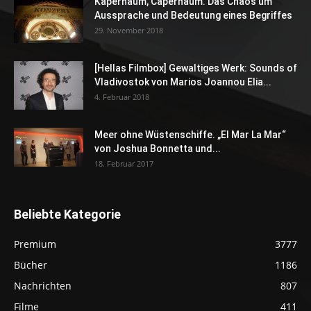
Kapernaum, Capernaum. Das Chaos um
Aussprache und Bedeutung eines Begriffes
29. November 2018
[Hellas Filmbox] Gewaltiges Werk: Sounds of
Vladivostok von Marios Joannou Elia...
4. Februar 2018
Meer ohne Wüstenschiffe. „El Mar La Mar“
von Joshua Bonnetta und...
18. Februar 2017
Beliebte Kategorie
Premium
3777
Bücher
1186
Nachrichten
807
Filme
411