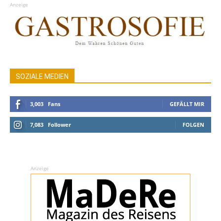
Anzeige
SOZIALE MEDIEN
3,003
Fans
GEFÄLLT MIR
7,083
Follower
FOLGEN
Anzeige