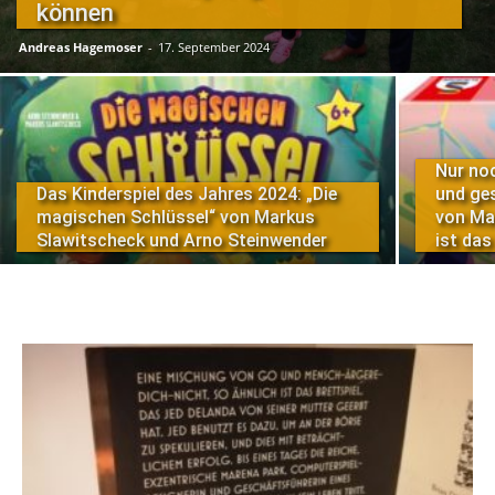
können
Andreas Hagemoser
-
17. September 2024
Nur noc
Das Kinderspiel des Jahres 2024: „Die
und ges
magischen Schlüssel“ von Markus
von Ma
Slawitscheck und Arno Steinwender
ist das