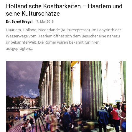
Holländische Kostbarkeiten – Haarlem und
seine Kulturschätze
Dr. Bernd Kregel
-
7. Mai 2018
Haarlem, Holland, Niederlande (Kulturexpresso). Im Labyrinth der
Wasserwege vom Haarlem öffnet sich dem Besucher eine nahezu
unbekannte Welt. Die Römer waren bekannt für ihren
ausgeprägten...