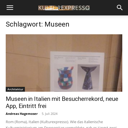
Schlagwort: Museen
Architektur
Museen in Italien mit Besucherrekord, neue
App, Eintritt frei
Andreas Hagemoser
-
5. Juli 2024
Rom (Roma), Italien (Kulturexpresso). Wie das italienische
Kulturministerium am Donnerstag vermeldete, gab es jüngst zwei