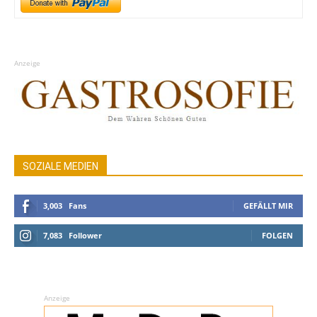
Anzeige
SOZIALE MEDIEN
3,003
Fans
GEFÄLLT MIR
7,083
Follower
FOLGEN
Anzeige