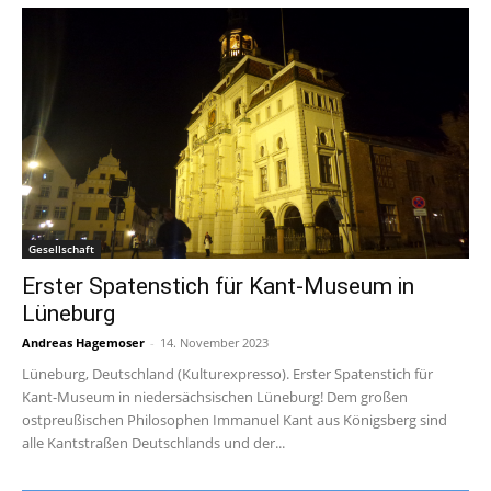
Gesellschaft
Erster Spatenstich für Kant-Museum in
Lüneburg
Andreas Hagemoser
-
14. November 2023
Lüneburg, Deutschland (Kulturexpresso). Erster Spatenstich für
Kant-Museum in niedersächsischen Lüneburg! Dem großen
ostpreußischen Philosophen Immanuel Kant aus Königsberg sind
alle Kantstraßen Deutschlands und der...