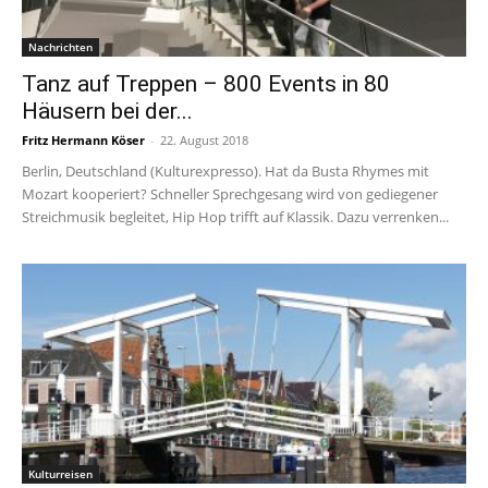
Nachrichten
Tanz auf Treppen – 800 Events in 80
Häusern bei der...
Fritz Hermann Köser
-
22. August 2018
Berlin, Deutschland (Kulturexpresso). Hat da Busta Rhymes mit
Mozart kooperiert? Schneller Sprechgesang wird von gediegener
Streichmusik begleitet, Hip Hop trifft auf Klassik. Dazu verrenken...
Kulturreisen