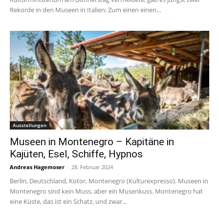
Rekorde in den Museen in Italien: Zum einen einen...
Ausstellungen
Museen in Montenegro – Kapitäne in
Kajüten, Esel, Schiffe, Hypnos
Andreas Hagemoser
-
28. Februar 2024
Berlin, Deutschland, Kotor, Montenegro (Kulturexpresso). Museen in
Montenegro sind kein Muss, aber ein Musenkuss. Montenegro hat
eine Küste, das ist ein Schatz, und zwar...