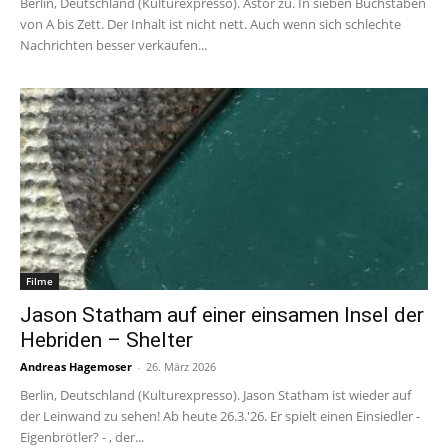
Berlin, Deutschland (Kulturexpresso). Astor zu. In sieben Buchstaben
von A bis Zett. Der Inhalt ist nicht nett. Auch wenn sich schlechte
Nachrichten besser verkaufen...
Filme
Jason Statham auf einer einsamen Insel der
Hebriden – Shelter
Andreas Hagemoser
-
26. März 2026
Berlin, Deutschland (Kulturexpresso). Jason Statham ist wieder auf
der Leinwand zu sehen! Ab heute 26.3.'26. Er spielt einen Einsiedler -
Eigenbrötler? - , der...