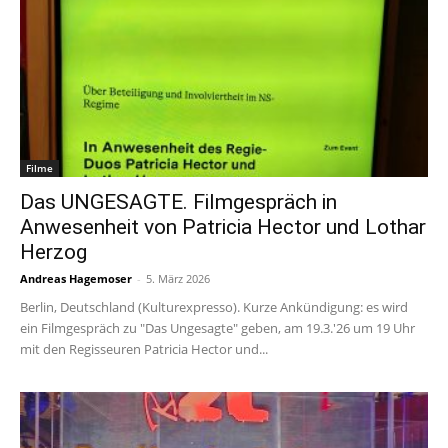
Filme
Das UNGESAGTE. Filmgespräch in
Anwesenheit von Patricia Hector und Lothar
Herzog
Andreas Hagemoser
-
5. März 2026
Berlin, Deutschland (Kulturexpresso). Kurze Ankündigung: es wird
ein Filmgespräch zu "Das Ungesagte" geben, am 19.3.'26 um 19 Uhr
mit den Regisseuren Patricia Hector und...