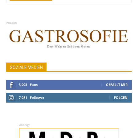
Anzeige
SOZIALE MEDIEN
3,003
Fans
GEFÄLLT MIR
7,081
Follower
FOLGEN
Anzeige