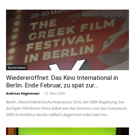
Nachrichten
Wiedereröffnet: Das Kino International in
Berlin. Ende Februar, zu spät zur...
Andreas Hagemoser
-
13. März 2026
Berlin, Deutschland (Kulturexpresso). Stolz der DDR-Regierung, bei
dortigen Filmfesten feste dabei wie das Kosmos und das Colosseum.
DDR-Architektur wurde vielfach abgerissen oder kam ins...