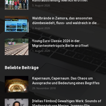
Kunstausstellung feierlich eröffnet
5. August 2026
Waldbrände in Zamora, das ansonsten
dünnbesiedelt, fluss- und waldreich in die...
2. August 2026
Young Euro Classic 2026 in der
Migrantenmetropole Berlin eröffnet
1. August 2026
Beliebte Beiträge
Kapernaum, Capernaum. Das Chaos um
Aussprache und Bedeutung eines Begriffes
29. November 2018
[Hellas Filmbox] Gewaltiges Werk: Sounds of
Vladivostok von Marios Joannou Elia...