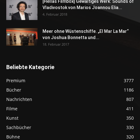
[Hellas Filmbox] Gewaltiges Werk: Sounds of
Vladivostok von Marios Joannou Elia...
4. Februar 2018
Meer ohne Wüstenschiffe. „El Mar La Mar“
von Joshua Bonnetta und...
18. Februar 2017
Beliebte Kategorie
Premium
3777
Bücher
1186
Nachrichten
807
Filme
411
Kunst
350
Sachbücher
330
Bühne
320