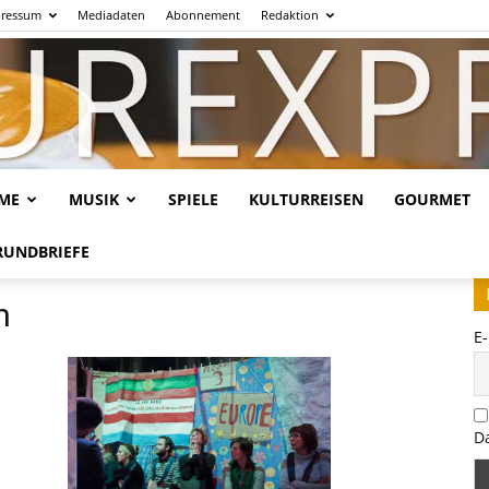
ressum
Mediadaten
Abonnement
Redaktion
LME
MUSIK
SPIELE
KULTURREISEN
GOURMET
Kulturexpresso.de
RUNDBRIEFE
n
E
D