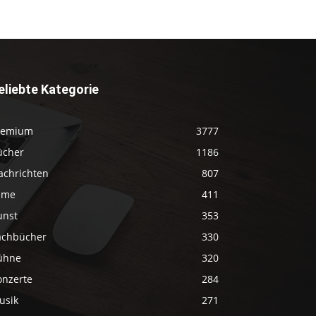
eliebte Kategorie
remium
3777
ücher
1186
achrichten
807
ilme
411
unst
353
achbücher
330
ühne
320
onzerte
284
usik
271