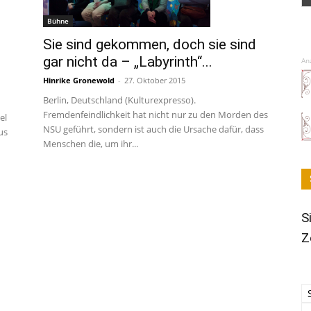
Bühne
Sie sind gekommen, doch sie sind
gar nicht da – „Labyrinth“...
An
Hinrike Gronewold
-
27. Oktober 2015
Berlin, Deutschland (Kulturexpresso).
Fremdenfeindlichkeit hat nicht nur zu den Morden des
el
NSU geführt, sondern ist auch die Ursache dafür, dass
us
Menschen die, um ihr...
S
Z