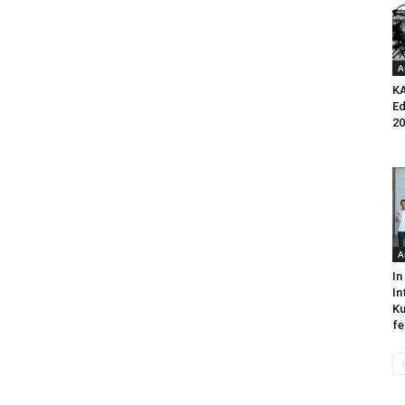
A
K
Ed
20
A
In
In
Ku
fe