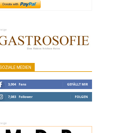
zeige
SOZIALE MEDIEN
3,004
Fans
GEFÄLLT MIR
7,083
Follower
FOLGEN
zeige