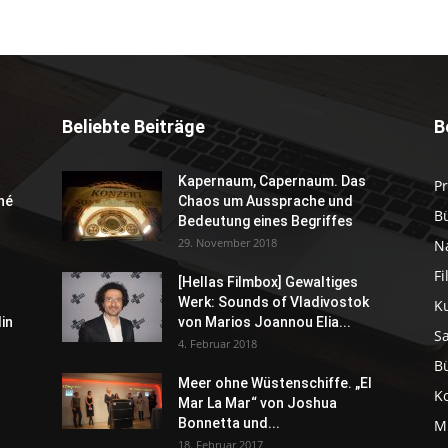
Beliebte Beiträge
B
Kapernaum, Capernaum. Das
P
né
Chaos um Aussprache und
B
Bedeutung eines Begriffes
29. November 2018
N
F
[Hellas Filmbox] Gewaltiges
Werk: Sounds of Vladivostok
K
in
von Marios Joannou Elia...
S
4. Februar 2018
B
Meer ohne Wüstenschiffe. „El
K
Mar La Mar“ von Joshua
Bonnetta und...
M
18. Februar 2017