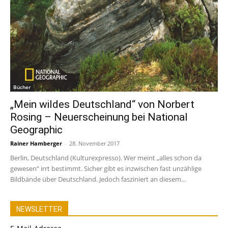
Bücher
„Mein wildes Deutschland“ von Norbert
Rosing – Neuerscheinung bei National
Geographic
Rainer Hamberger
-
28. November 2017
Berlin, Deutschland (Kulturexpresso). Wer meint „alles schon da
gewesen“ irrt bestimmt. Sicher gibt es inzwischen fast unzählige
Bildbände über Deutschland. Jedoch fasziniert an diesem...
NEWSLETTER