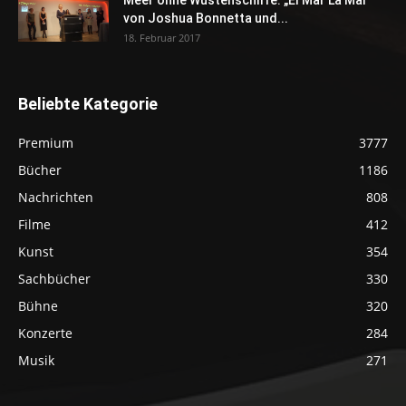
Meer ohne Wüstenschiffe. „El Mar La Mar“
von Joshua Bonnetta und...
18. Februar 2017
Beliebte Kategorie
Premium
3777
Bücher
1186
Nachrichten
808
Filme
412
Kunst
354
Sachbücher
330
Bühne
320
Konzerte
284
Musik
271