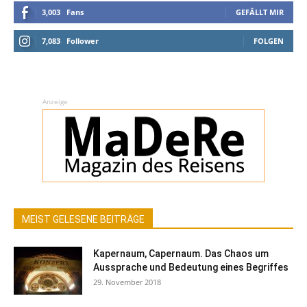
3,003
Fans
GEFÄLLT MIR
7,083
Follower
FOLGEN
Anzeige
MEIST GELESENE BEITRÄGE
Kapernaum, Capernaum. Das Chaos um
Aussprache und Bedeutung eines Begriffes
29. November 2018