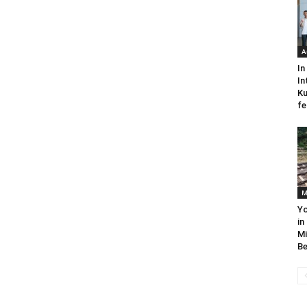
A
In
In
Ku
fe
M
Yo
in
Mi
Be