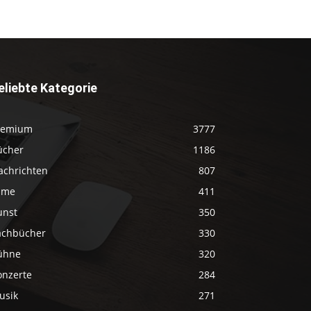
eliebte Kategorie
remium
3777
ücher
1186
achrichten
807
ilme
411
unst
350
achbücher
330
ühne
320
onzerte
284
usik
271