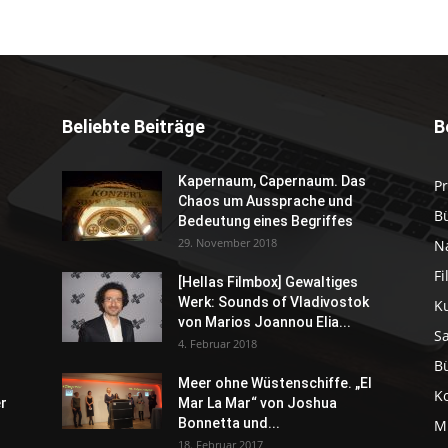
Beliebte Beiträge
B
Kapernaum, Capernaum. Das
P
Chaos um Aussprache und
B
Bedeutung eines Begriffes
29. November 2018
N
F
[Hellas Filmbox] Gewaltiges
Werk: Sounds of Vladivostok
K
von Marios Joannou Elia...
S
4. Februar 2018
B
Meer ohne Wüstenschiffe. „El
K
er
Mar La Mar“ von Joshua
Bonnetta und...
M
18. Februar 2017