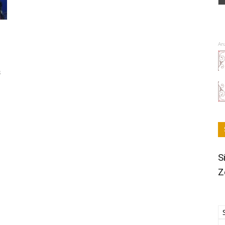
An
8
S
Z