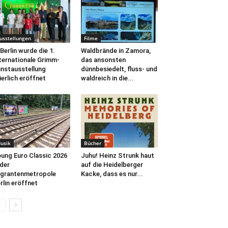
usstellungen
Filme
 Berlin wurde die 1.
Waldbrände in Zamora,
ternationale Grimm-
das ansonsten
nstausstellung
dünnbesiedelt, fluss- und
ierlich eröffnet
waldreich in die...
usik
Bücher
ung Euro Classic 2026
Juhu! Heinz Strunk haut
 der
auf die Heidelberger
grantenmetropole
Kacke, dass es nur...
rlin eröffnet