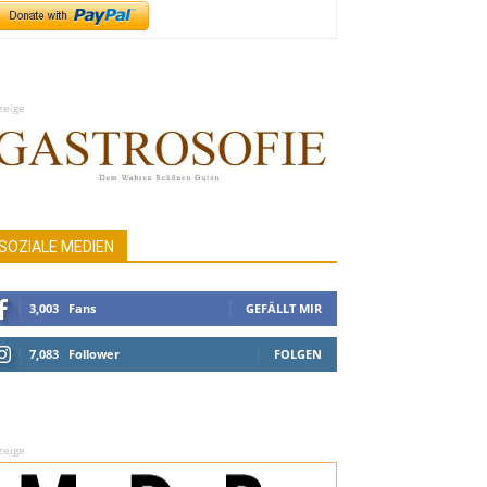
zeige
SOZIALE MEDIEN
3,003
Fans
GEFÄLLT MIR
7,083
Follower
FOLGEN
zeige