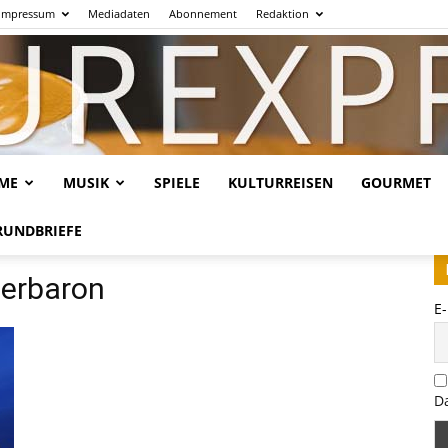
Impressum
Mediadaten
Abonnement
Redaktion
LME
MUSIK
SPIELE
KULTURREISEN
GOURMET
Kulturexpresso.de
RUNDBRIEFE
nerbaron
E
D