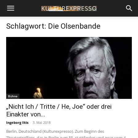
Schlagwort: Die Olsenbande
Bühne
„Nicht Ich / Tritte / He, Joe“ oder drei
Einakter von...
Ingeborg Iltis
-
3. Mai 2018
Berlin, Deutschland (Kulturexpresso). Zum Beginn des
Theatertreffens, das in Berlin zum 55. stattfinden und zwar vom 4.