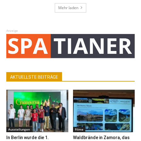
Mehr laden
Anzeige
AKTUELLSTE BEITRÄGE
Ausstellungen
Filme
In Berlin wurde die 1.
Waldbrände in Zamora, das