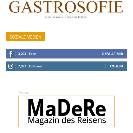
SOZIALE MEDIEN
3,003
Fans
GEFÄLLT MIR
7,083
Follower
FOLGEN
Anzeige