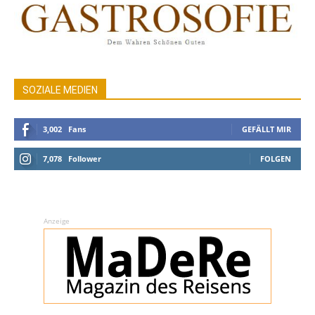
SOZIALE MEDIEN
3,002
Fans
GEFÄLLT MIR
7,078
Follower
FOLGEN
Anzeige