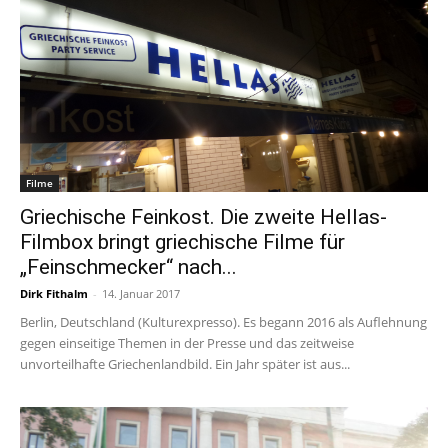
Filme
Griechische Feinkost. Die zweite Hellas-
Filmbox bringt griechische Filme für
„Feinschmecker“ nach...
Dirk Fithalm
-
14. Januar 2017
Berlin, Deutschland (Kulturexpresso). Es begann 2016 als Auflehnung
gegen einseitige Themen in der Presse und das zeitweise
unvorteilhafte Griechenlandbild. Ein Jahr später ist aus...