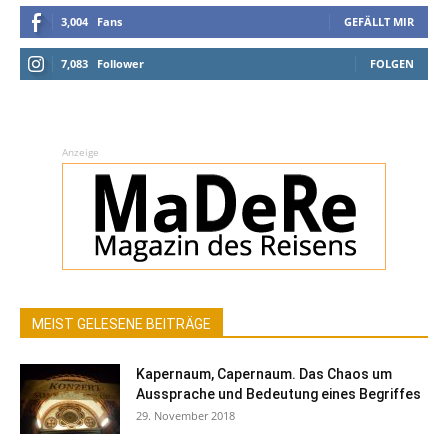
3,004
Fans
GEFÄLLT MIR
7,083
Follower
FOLGEN
Anzeige
MEIST GELESENE BEITRÄGE
Kapernaum, Capernaum. Das Chaos um
Aussprache und Bedeutung eines Begriffes
29. November 2018