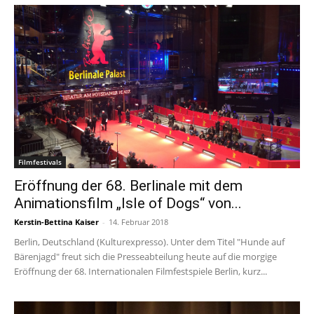
Filmfestivals
Eröffnung der 68. Berlinale mit dem
Animationsfilm „Isle of Dogs“ von...
Kerstin-Bettina Kaiser
-
14. Februar 2018
Berlin, Deutschland (Kulturexpresso). Unter dem Titel "Hunde auf
Bärenjagd" freut sich die Presseabteilung heute auf die morgige
Eröffnung der 68. Internationalen Filmfestspiele Berlin, kurz...