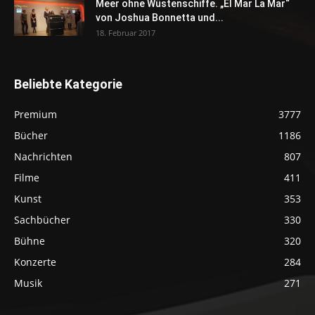
Meer ohne Wüstenschiffe. „El Mar La Mar“
von Joshua Bonnetta und...
18. Februar 2017
Beliebte Kategorie
Premium
3777
Bücher
1186
Nachrichten
807
Filme
411
Kunst
353
Sachbücher
330
Bühne
320
Konzerte
284
Musik
271