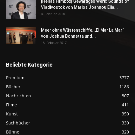
[Hellas Filmbox] Gewaltiges Werk: Sounds of
Vladivostok von Marios Joannou Elia...
4. Februar 2018
Meer ohne Wüstenschiffe. „El Mar La Mar“
von Joshua Bonnetta und...
18. Februar 2017
Beliebte Kategorie
Premium
3777
Bücher
1186
Nachrichten
807
Filme
411
Kunst
350
Sachbücher
330
Bühne
320