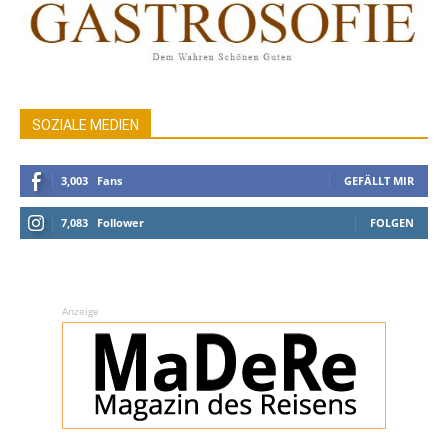
SOZIALE MEDIEN
3,003
Fans
GEFÄLLT MIR
7,083
Follower
FOLGEN
Anzeige