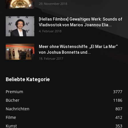
29. November 2018
[Hellas Filmbox] Gewaltiges Werk: Sounds of
Vladivostok von Marios Joannou Elia...
4. Februar 2018
Meer ohne Wüstenschiffe. „El Mar La Mar“
von Joshua Bonnetta und...
18. Februar 2017
Beliebte Kategorie
Premium
3777
Bücher
1186
Nachrichten
807
Filme
412
Kunst
353