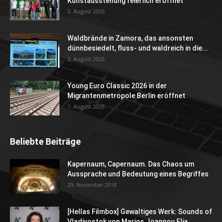
Kunstausstellung feierlich eröffnet
5. August 2026
Waldbrände in Zamora, das ansonsten
dünnbesiedelt, fluss- und waldreich in die...
2. August 2026
Young Euro Classic 2026 in der
Migrantenmetropole Berlin eröffnet
1. August 2026
Beliebte Beiträge
Kapernaum, Capernaum. Das Chaos um
Aussprache und Bedeutung eines Begriffes
29. November 2018
[Hellas Filmbox] Gewaltiges Werk: Sounds of
Vladivostok von Marios Joannou Elia...