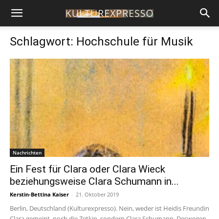
Schlagwort: Hochschule für Musik
Nachrichten
Ein Fest für Clara oder Clara Wieck
beziehungsweise Clara Schumann in...
Kerstin-Bettina Kaiser
-
21. Oktober 2019
Berlin, Deutschland (Kulturexpresso). Nein, weder ist Heidis Freundin
Clara gemeint, noch die Zetkin, sondern Clara Schumann. Deswegen