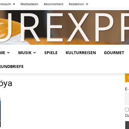
ressum
Mediadaten
Abonnement
Redaktion
LME
MUSIK
SPIELE
KULTURREISEN
GOURMET
Kulturexpresso.de
RUNDBRIEFE
göya
E
D