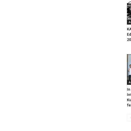
A
K
Ed
20
A
In
In
Ku
fe