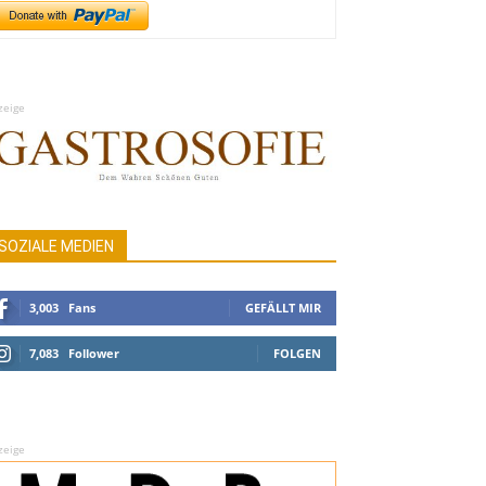
zeige
SOZIALE MEDIEN
3,003
Fans
GEFÄLLT MIR
7,083
Follower
FOLGEN
zeige