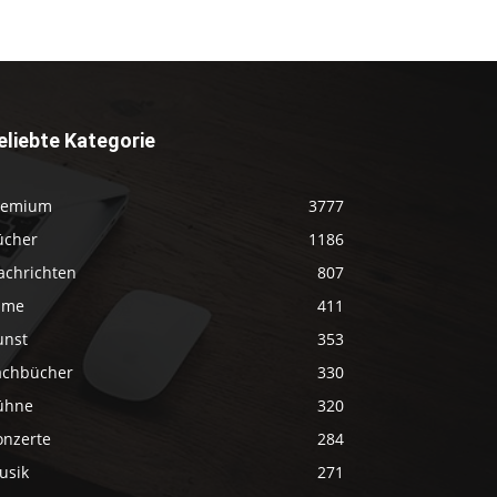
eliebte Kategorie
remium
3777
ücher
1186
achrichten
807
ilme
411
unst
353
achbücher
330
ühne
320
onzerte
284
usik
271