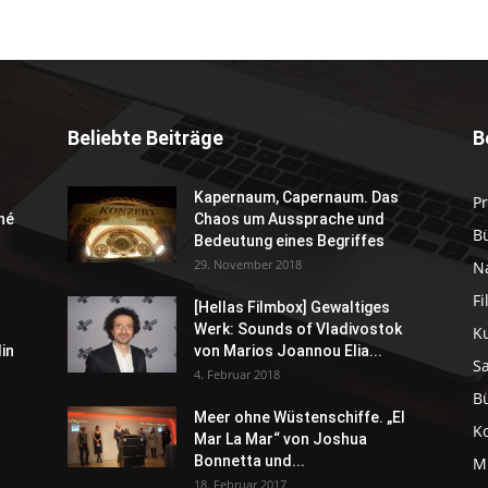
Beliebte Beiträge
B
Kapernaum, Capernaum. Das
P
né
Chaos um Aussprache und
B
Bedeutung eines Begriffes
29. November 2018
N
F
[Hellas Filmbox] Gewaltiges
Werk: Sounds of Vladivostok
K
in
von Marios Joannou Elia...
S
4. Februar 2018
B
Meer ohne Wüstenschiffe. „El
K
Mar La Mar“ von Joshua
Bonnetta und...
M
18. Februar 2017