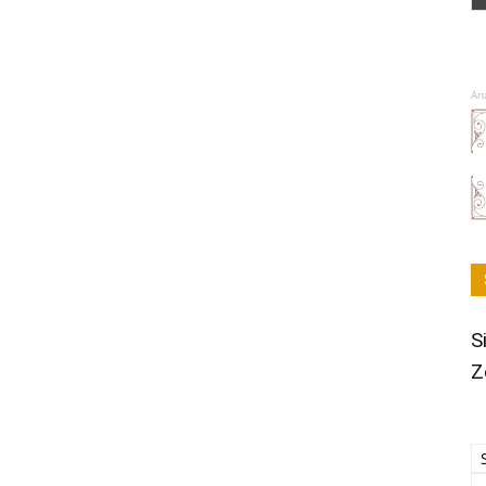
An
S
Z