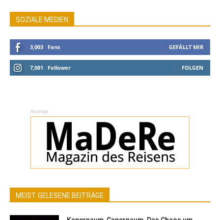
SOZIALE MEDIEN
3,003
Fans
GEFÄLLT MIR
7,081
Follower
FOLGEN
Anzeige
MEIST GELESENE BEITRÄGE
Kapernaum, Capernaum. Das Chaos um