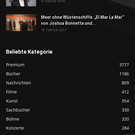
4. Februar 2018
Meer ohne Wüstenschiffe. „El Mar La Mar“
von Joshua Bonnetta und...
18. Februar 2017
Beliebte Kategorie
Premium
3777
Bücher
1186
Nachrichten
809
Filme
412
Kunst
354
Sachbücher
330
Bühne
320
Konzerte
284