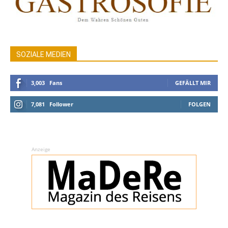
SOZIALE MEDIEN
3,003
Fans
GEFÄLLT MIR
7,081
Follower
FOLGEN
Anzeige