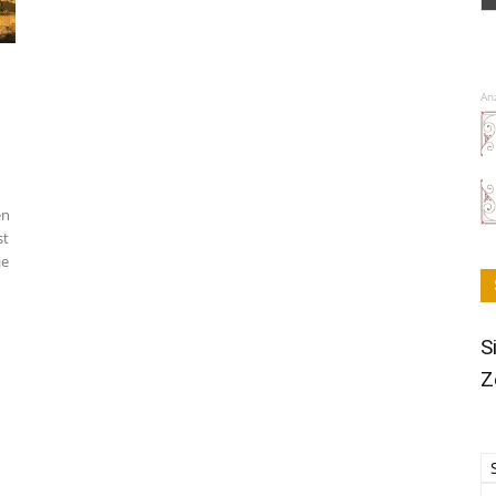
An
en
st
ie
S
Z