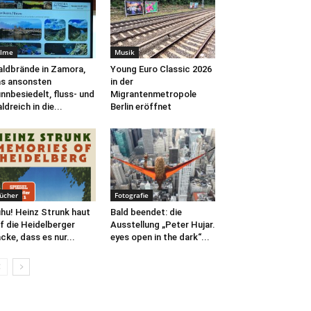
ilme
Musik
ldbrände in Zamora,
Young Euro Classic 2026
s ansonsten
in der
nnbesiedelt, fluss- und
Migrantenmetropole
ldreich in die...
Berlin eröffnet
ücher
Fotografie
hu! Heinz Strunk haut
Bald beendet: die
f die Heidelberger
Ausstellung „Peter Hujar.
cke, dass es nur...
eyes open in the dark“...