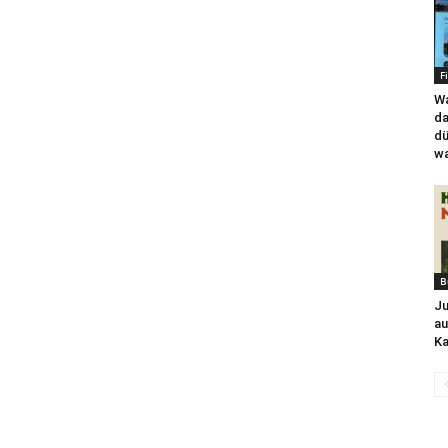
F
Wa
da
dü
wa
B
Ju
au
Ka