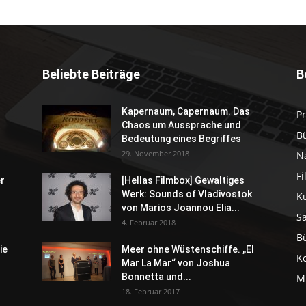
Beliebte Beiträge
B
Kapernaum, Capernaum. Das
P
Chaos um Aussprache und
B
Bedeutung eines Begriffes
29. November 2018
N
F
er
[Hellas Filmbox] Gewaltiges
Werk: Sounds of Vladivostok
K
von Marios Joannou Elia...
S
4. Februar 2018
B
ie
Meer ohne Wüstenschiffe. „El
K
Mar La Mar“ von Joshua
Bonnetta und...
M
18. Februar 2017