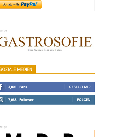
zeige
SOZIALE MEDIEN
3,001
Fans
GEFÄLLT MIR
7,083
Follower
FOLGEN
zeige