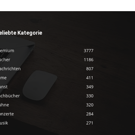
eliebte Kategorie
remium
3777
ücher
1186
achrichten
807
ilme
411
unst
349
achbücher
330
ühne
320
onzerte
284
usik
271