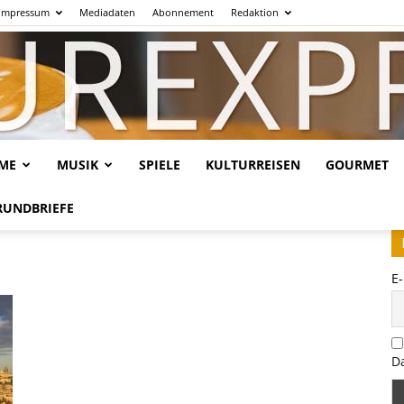
Impressum
Mediadaten
Abonnement
Redaktion
LME
MUSIK
SPIELE
KULTURREISEN
GOURMET
Kulturexpresso.de
RUNDBRIEFE
E
D