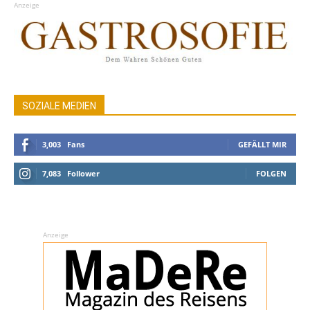
Anzeige
SOZIALE MEDIEN
3,003
Fans
GEFÄLLT MIR
7,083
Follower
FOLGEN
Anzeige