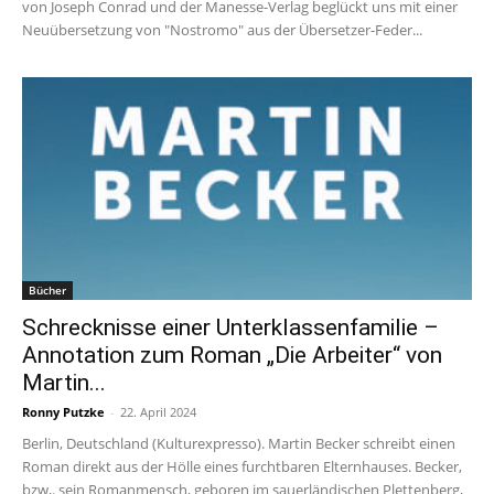
von Joseph Conrad und der Manesse-Verlag beglückt uns mit einer
Neuübersetzung von "Nostromo" aus der Übersetzer-Feder...
Bücher
Schrecknisse einer Unterklassenfamilie –
Annotation zum Roman „Die Arbeiter“ von
Martin...
Ronny Putzke
-
22. April 2024
Berlin, Deutschland (Kulturexpresso). Martin Becker schreibt einen
Roman direkt aus der Hölle eines furchtbaren Elternhauses. Becker,
bzw,. sein Romanmensch, geboren im sauerländischen Plettenberg,