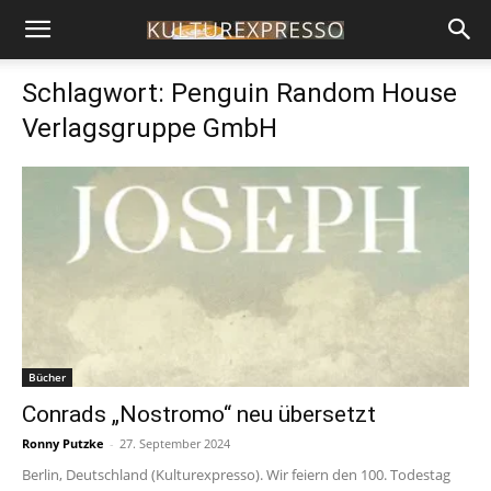
Schlagwort: Penguin Random House
Verlagsgruppe GmbH
Bücher
Conrads „Nostromo“ neu übersetzt
Ronny Putzke
-
27. September 2024
Berlin, Deutschland (Kulturexpresso). Wir feiern den 100. Todestag