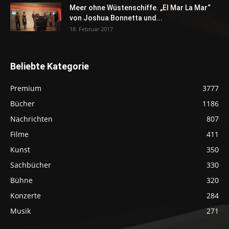
Meer ohne Wüstenschiffe. „El Mar La Mar“
von Joshua Bonnetta und...
18. Februar 2017
Beliebte Kategorie
Premium
3777
Bücher
1186
Nachrichten
807
Filme
411
Kunst
350
Sachbücher
330
Bühne
320
Konzerte
284
Musik
271