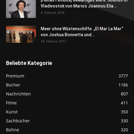
[Hellas Filmbox] Gewaltiges Werk: Sounds of
Vladivostok von Marios Joannou Elia...
4. Februar 2018
Meer ohne Wüstenschiffe. „El Mar La Mar“
von Joshua Bonnetta und...
18. Februar 2017
Beliebte Kategorie
Premium
3777
Bücher
1186
Nachrichten
807
Filme
411
Kunst
350
Sachbücher
330
Bühne
320