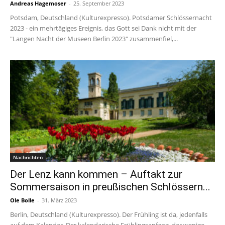
Andreas Hagemoser
-
25. September 2023
Potsdam, Deutschland (Kulturexpresso). Potsdamer Schlössernacht
2023 - ein mehrtägiges Ereignis, das Gott sei Dank nicht mit der
"Langen Nacht der Museen Berlin 2023" zusammenfiel,...
Nachrichten
Der Lenz kann kommen – Auftakt zur
Sommersaison in preußischen Schlössern...
Ole Bolle
-
31. März 2023
Berlin, Deutschland (Kulturexpresso). Der Frühling ist da, jedenfalls
auf dem Kalender. Der kalendarische Frühlingsanfang, der wenige