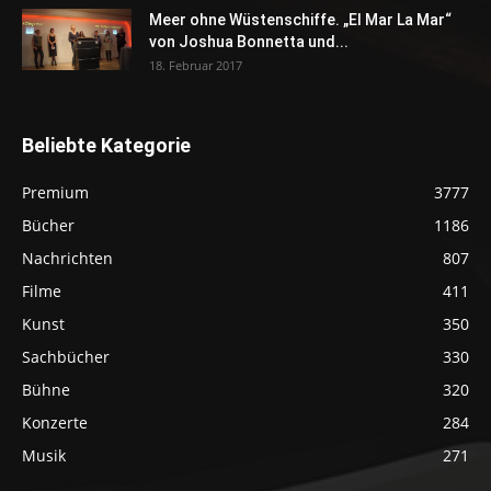
Meer ohne Wüstenschiffe. „El Mar La Mar“
von Joshua Bonnetta und...
18. Februar 2017
Beliebte Kategorie
Premium
3777
Bücher
1186
Nachrichten
807
Filme
411
Kunst
350
Sachbücher
330
Bühne
320
Konzerte
284
Musik
271