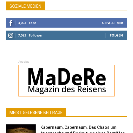
SOZIALE MEDIEN
3,003
Fans
GEFÄLLT MIR
7,083
Follower
FOLGEN
Anzeige
MEIST GELESENE BEITRÄGE
Kapernaum, Capernaum. Das Chaos um