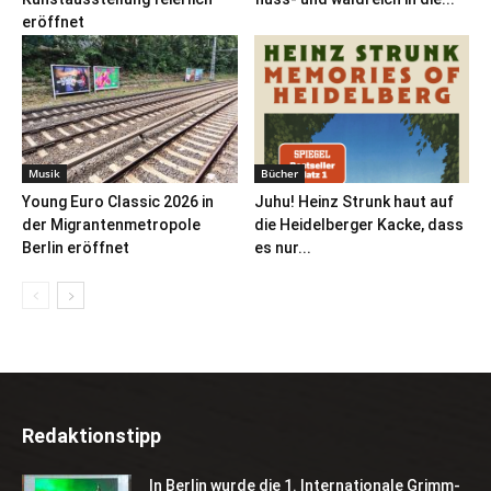
eröffnet
Musik
Bücher
Young Euro Classic 2026 in
Juhu! Heinz Strunk haut auf
der Migrantenmetropole
die Heidelberger Kacke, dass
Berlin eröffnet
es nur...
Redaktionstipp
In Berlin wurde die 1. Internationale Grimm-