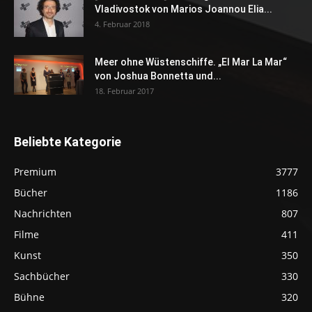
Vladivostok von Marios Joannou Elia...
4. Februar 2018
Meer ohne Wüstenschiffe. „El Mar La Mar“
von Joshua Bonnetta und...
18. Februar 2017
Beliebte Kategorie
Premium
3777
Bücher
1186
Nachrichten
807
Filme
411
Kunst
350
Sachbücher
330
Bühne
320