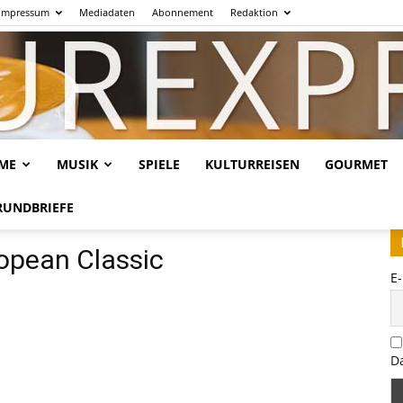
Impressum
Mediadaten
Abonnement
Redaktion
LME
MUSIK
SPIELE
KULTURREISEN
GOURMET
Kulturexpresso.de
RUNDBRIEFE
opean Classic
E
D