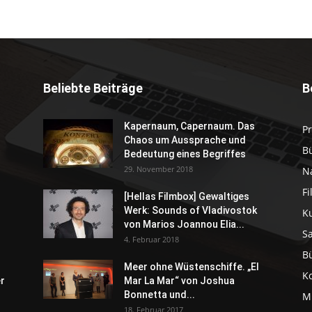
Beliebte Beiträge
B
Kapernaum, Capernaum. Das
P
Chaos um Aussprache und
B
Bedeutung eines Begriffes
29. November 2018
N
F
[Hellas Filmbox] Gewaltiges
Werk: Sounds of Vladivostok
K
von Marios Joannou Elia...
S
4. Februar 2018
B
Meer ohne Wüstenschiffe. „El
K
er
Mar La Mar“ von Joshua
Bonnetta und...
M
18. Februar 2017