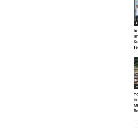
A
In
In
Ku
fe
M
Yo
in
Mi
Be