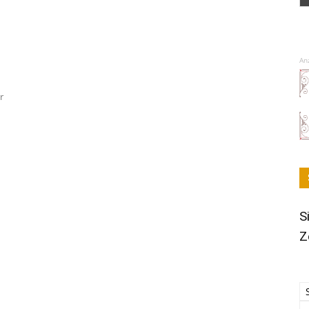
An
r
S
Z