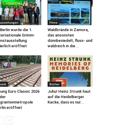
usstellungen
Filme
 Berlin wurde die 1.
Waldbrände in Zamora,
ternationale Grimm-
das ansonsten
nstausstellung
dünnbesiedelt, fluss- und
ierlich eröffnet
waldreich in die...
usik
Bücher
ung Euro Classic 2026
Juhu! Heinz Strunk haut
 der
auf die Heidelberger
grantenmetropole
Kacke, dass es nur...
rlin eröffnet