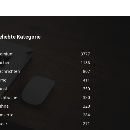
eliebte Kategorie
remium
3777
ücher
1186
achrichten
807
ilme
411
unst
350
achbücher
330
ühne
320
onzerte
284
usik
271