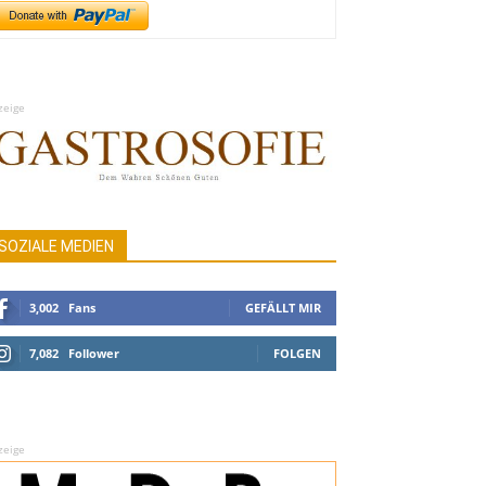
zeige
SOZIALE MEDIEN
3,002
Fans
GEFÄLLT MIR
7,082
Follower
FOLGEN
zeige