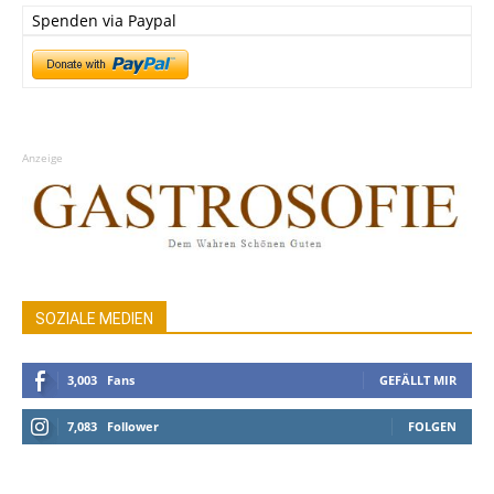
Spenden via Paypal
Anzeige
SOZIALE MEDIEN
3,003
Fans
GEFÄLLT MIR
7,083
Follower
FOLGEN