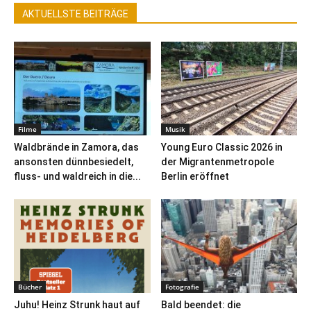
AKTUELLSTE BEITRÄGE
Filme
Musik
Waldbrände in Zamora, das
Young Euro Classic 2026 in
ansonsten dünnbesiedelt,
der Migrantenmetropole
fluss- und waldreich in die...
Berlin eröffnet
Bücher
Fotografie
Juhu! Heinz Strunk haut auf
Bald beendet: die