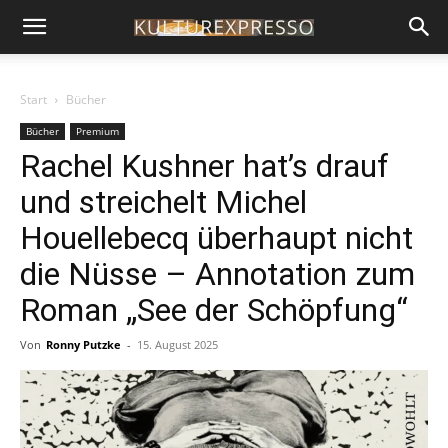
Start
Bücher
Bücher
Premium
Rachel Kushner hat’s drauf
und streichelt Michel
Houellebecq überhaupt nicht
die Nüsse – Annotation zum
Roman „See der Schöpfung“
Von
Ronny Putzke
-
15. August 2025