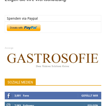
Spenden via Paypal
Anzeige
SOZIALE MEDIEN
3,001
Fans
GEFÄLLT MIR
7,083
Follower
FOLGEN