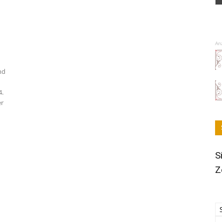
An
nd
4.
er
S
Z