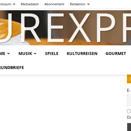
ressum
Mediadaten
Abonnement
Redaktion
LME
MUSIK
SPIELE
KULTURREISEN
GOURMET
Kulturexpresso.de
RUNDBRIEFE
E
D