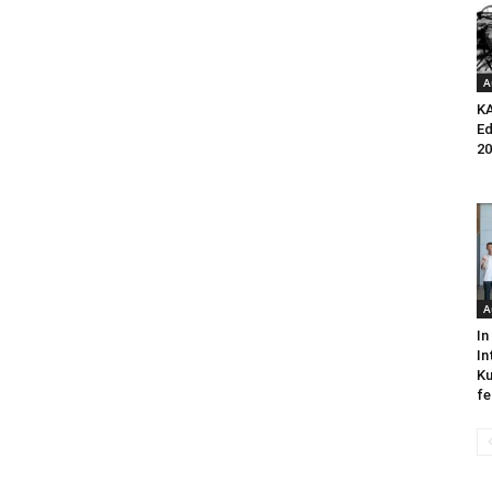
A
K
Ed
20
A
In
In
Ku
fe