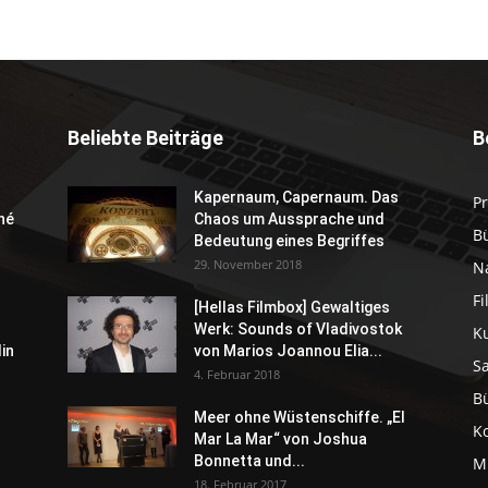
Beliebte Beiträge
B
Kapernaum, Capernaum. Das
P
né
Chaos um Aussprache und
B
Bedeutung eines Begriffes
29. November 2018
N
F
[Hellas Filmbox] Gewaltiges
Werk: Sounds of Vladivostok
K
in
von Marios Joannou Elia...
S
4. Februar 2018
B
Meer ohne Wüstenschiffe. „El
K
Mar La Mar“ von Joshua
Bonnetta und...
M
18. Februar 2017