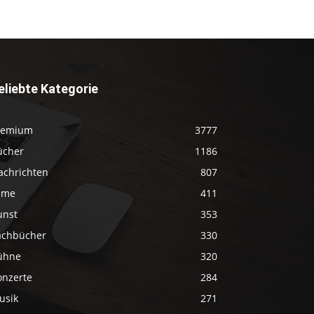
eliebte Kategorie
remium
3777
ücher
1186
achrichten
807
ilme
411
unst
353
achbücher
330
ühne
320
onzerte
284
usik
271