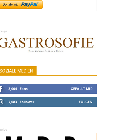
zeige
SOZIALE MEDIEN
3,004
Fans
GEFÄLLT MIR
7,083
Follower
FOLGEN
zeige