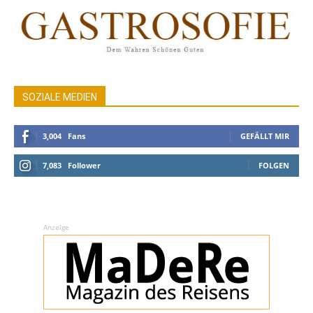
SOZIALE MEDIEN
3,004
Fans
GEFÄLLT MIR
7,083
Follower
FOLGEN
Anzeige