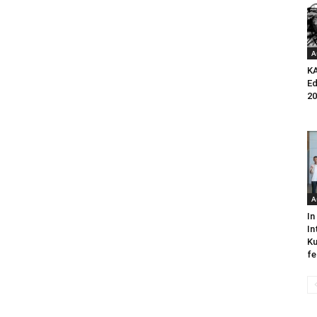
A
K
Ed
20
A
In
In
Ku
fe