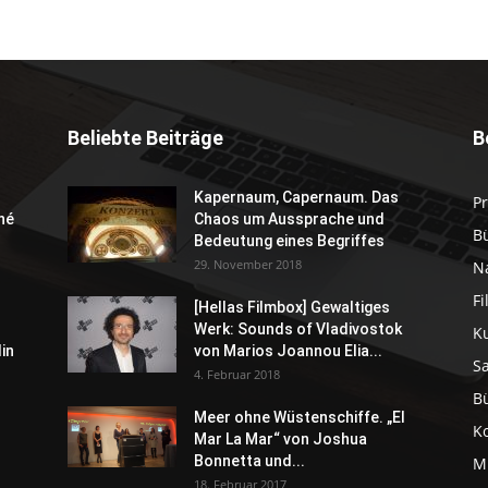
Beliebte Beiträge
B
Kapernaum, Capernaum. Das
P
né
Chaos um Aussprache und
B
Bedeutung eines Begriffes
29. November 2018
N
F
[Hellas Filmbox] Gewaltiges
Werk: Sounds of Vladivostok
K
in
von Marios Joannou Elia...
S
4. Februar 2018
B
Meer ohne Wüstenschiffe. „El
K
Mar La Mar“ von Joshua
Bonnetta und...
M
18. Februar 2017