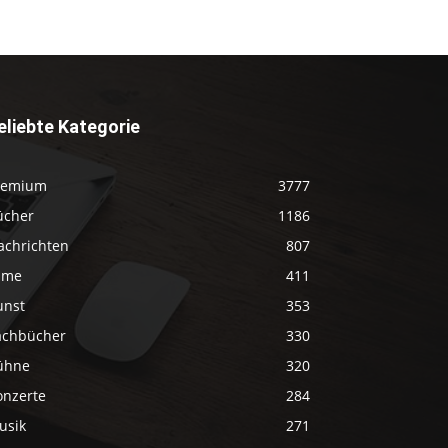
eliebte Kategorie
remium
3777
ücher
1186
achrichten
807
ilme
411
unst
353
achbücher
330
ühne
320
onzerte
284
usik
271