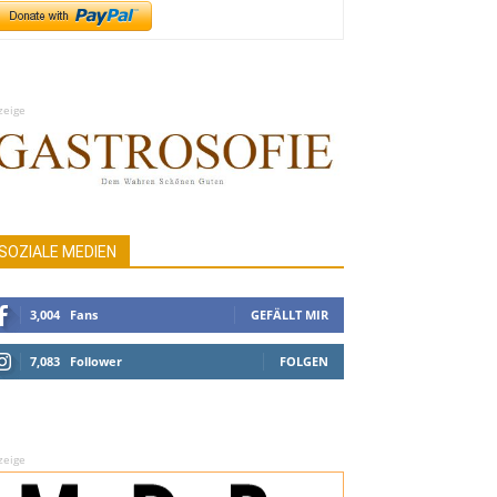
zeige
SOZIALE MEDIEN
3,004
Fans
GEFÄLLT MIR
7,083
Follower
FOLGEN
zeige