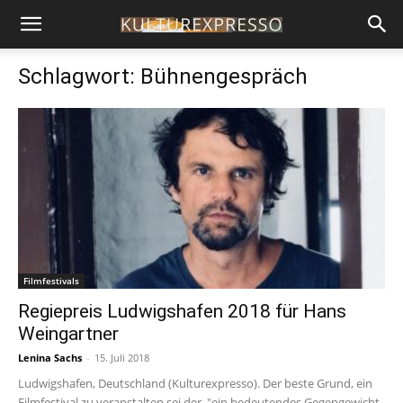
Schlagwort: Bühnengespräch
Filmfestivals
Regiepreis Ludwigshafen 2018 für Hans
Weingartner
Lenina Sachs
-
15. Juli 2018
Ludwigshafen, Deutschland (Kulturexpresso). Der beste Grund, ein
Filmfestival zu veranstalten sei der, "ein bedeutendes Gegengewicht