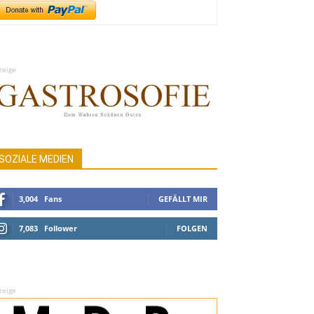
zeige
SOZIALE MEDIEN
3,004
Fans
GEFÄLLT MIR
7,083
Follower
FOLGEN
zeige