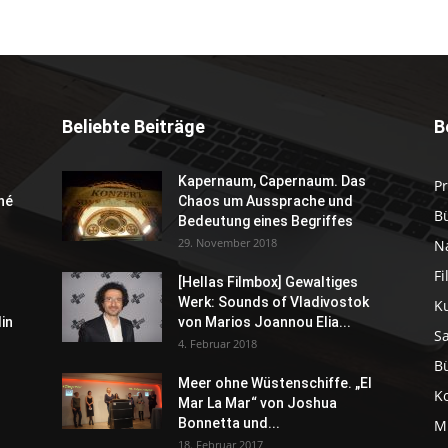
Beliebte Beiträge
B
Kapernaum, Capernaum. Das
P
né
Chaos um Aussprache und
B
Bedeutung eines Begriffes
29. November 2018
N
F
[Hellas Filmbox] Gewaltiges
Werk: Sounds of Vladivostok
K
in
von Marios Joannou Elia...
S
4. Februar 2018
B
Meer ohne Wüstenschiffe. „El
K
Mar La Mar“ von Joshua
Bonnetta und...
M
18. Februar 2017