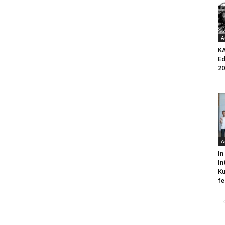
A
K
Ed
20
A
In
In
Ku
fe