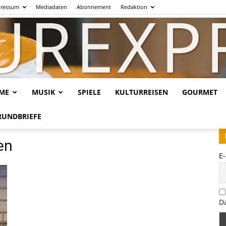
ressum
Mediadaten
Abonnement
Redaktion
LME
MUSIK
SPIELE
KULTURREISEN
GOURMET
Kulturexpresso.de
RUNDBRIEFE
en
E
D