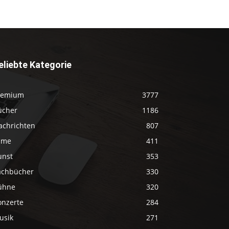
eliebte Kategorie
remium
3777
ücher
1186
achrichten
807
ilme
411
unst
353
achbücher
330
ühne
320
onzerte
284
usik
271