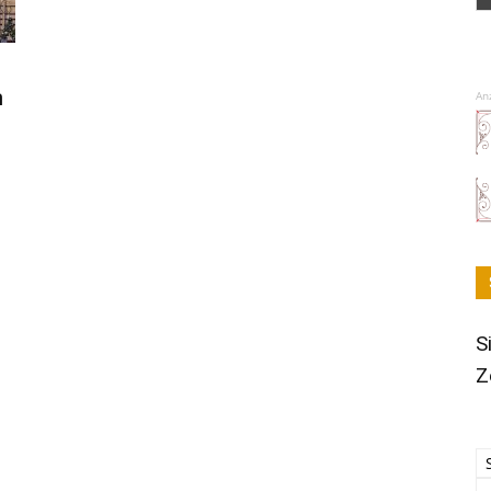
m
An
S
Z