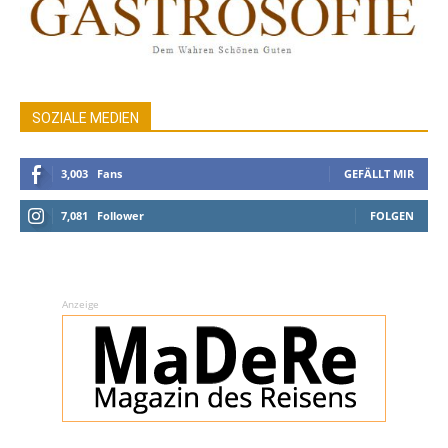
SOZIALE MEDIEN
3,003
Fans
GEFÄLLT MIR
7,081
Follower
FOLGEN
Anzeige