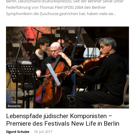
Berlin, Deutschland (Kulturexpresso). Seit der Berliner Senat unter
Federführung von Thomas Flierl (PDS) 2004 den Berliner
Symphonikern die Zuschüsse gestrichen hat, haben viele sie...
Konzerte
Lebenspfade jüdischer Komponisten –
Premiere des Festivals New Life in Berlin
Sigurd Schulze
-
18. Juli 2017