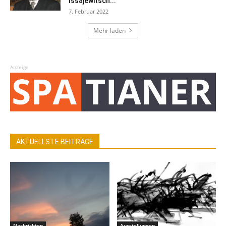
Issajewitsch...
7. Februar 2022
Mehr laden
Anzeige
AKTUELLSTE BEITRÄGE
Nachrichten
Ausstellungen