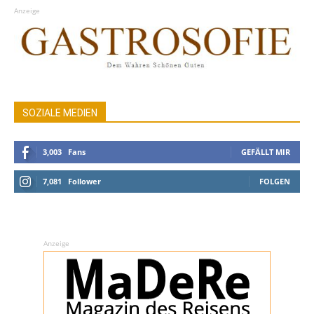
Anzeige
SOZIALE MEDIEN
3,003
Fans
GEFÄLLT MIR
7,081
Follower
FOLGEN
Anzeige