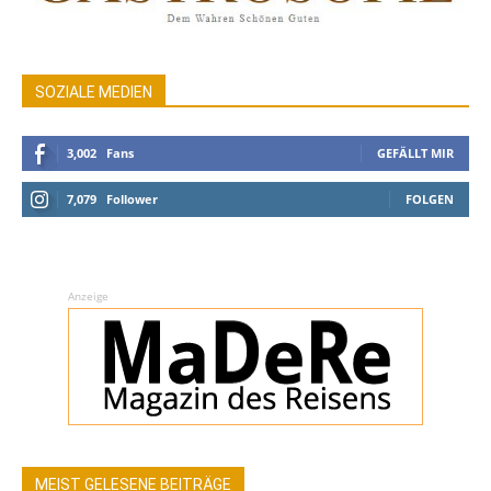
SOZIALE MEDIEN
3,002
Fans
GEFÄLLT MIR
7,079
Follower
FOLGEN
Anzeige
MEIST GELESENE BEITRÄGE