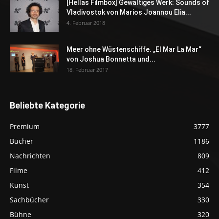
[Hellas Filmbox] Gewaltiges Werk: Sounds of
Vladivostok von Marios Joannou Elia...
4. Februar 2018
Meer ohne Wüstenschiffe. „El Mar La Mar“
von Joshua Bonnetta und...
18. Februar 2017
Beliebte Kategorie
Premium
3777
Bücher
1186
Nachrichten
809
Filme
412
Kunst
354
Sachbücher
330
Bühne
320