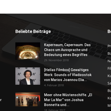
Beliebte Beiträge
B
Kapernaum, Capernaum. Das
P
Chaos um Aussprache und
B
Bedeutung eines Begriffes
29. November 2018
N
F
[Hellas Filmbox] Gewaltiges
Werk: Sounds of Vladivostok
K
von Marios Joannou Elia...
S
4. Februar 2018
B
Meer ohne Wüstenschiffe. „El
K
er
Mar La Mar“ von Joshua
Bonnetta und...
M
18. Februar 2017