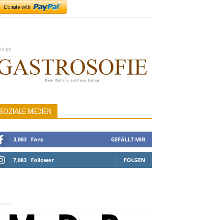
zeige
SOZIALE MEDIEN
3,003
Fans
GEFÄLLT MIR
7,083
Follower
FOLGEN
zeige