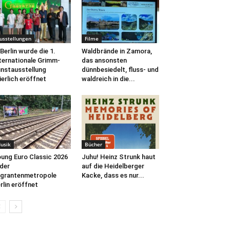
usstellungen
Filme
 Berlin wurde die 1.
Waldbrände in Zamora,
ternationale Grimm-
das ansonsten
nstausstellung
dünnbesiedelt, fluss- und
ierlich eröffnet
waldreich in die...
usik
Bücher
ung Euro Classic 2026
Juhu! Heinz Strunk haut
 der
auf die Heidelberger
grantenmetropole
Kacke, dass es nur...
rlin eröffnet