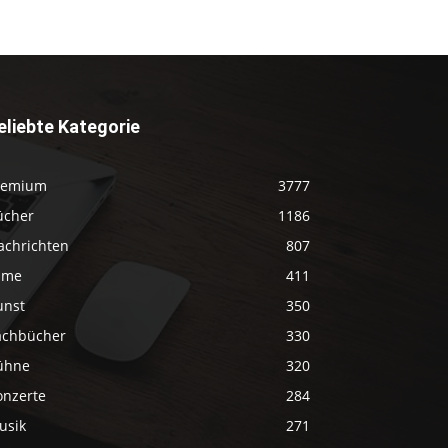
eliebte Kategorie
remium
3777
ücher
1186
achrichten
807
ilme
411
unst
350
achbücher
330
ühne
320
onzerte
284
usik
271