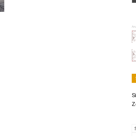
An
S
Z