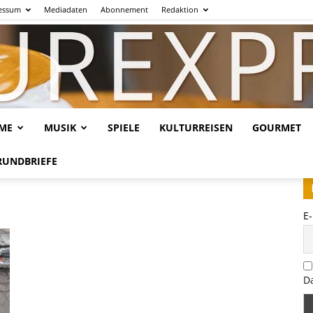
essum
Mediadaten
Abonnement
Redaktion
LME
MUSIK
SPIELE
KULTURREISEN
GOURMET
Kulturexpresso.de
RUNDBRIEFE
E
D