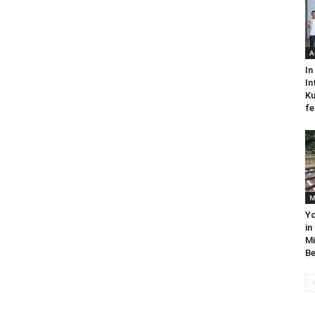
A
In
In
Ku
fe
M
Yo
in
Mi
Be