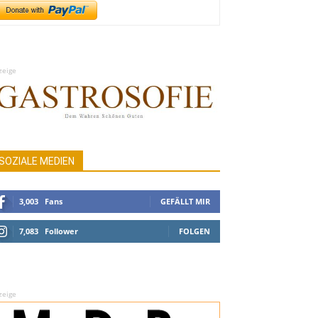
zeige
SOZIALE MEDIEN
3,003
Fans
GEFÄLLT MIR
7,083
Follower
FOLGEN
zeige