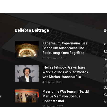
Beliebte Beiträge
B
Kapernaum, Capernaum. Das
P
Chaos um Aussprache und
B
Bedeutung eines Begriffes
29. November 2018
N
F
[Hellas Filmbox] Gewaltiges
Werk: Sounds of Vladivostok
K
von Marios Joannou Elia...
S
4. Februar 2018
B
Meer ohne Wüstenschiffe. „El
K
er
Mar La Mar“ von Joshua
Bonnetta und...
M
18. Februar 2017