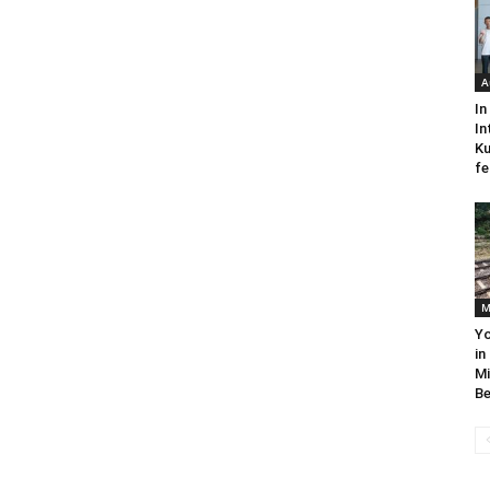
A
In
In
Ku
fe
M
Yo
in
Mi
Be