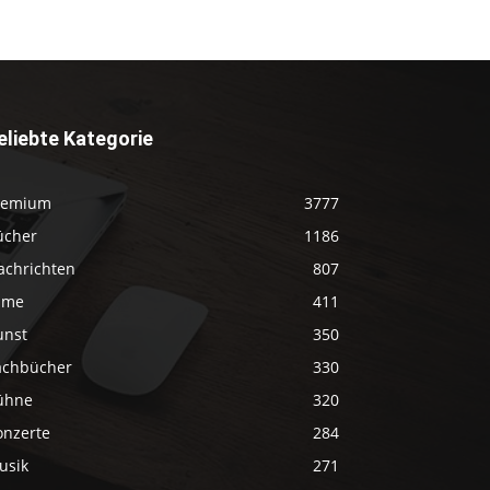
eliebte Kategorie
remium
3777
ücher
1186
achrichten
807
ilme
411
unst
350
achbücher
330
ühne
320
onzerte
284
usik
271