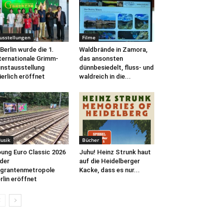
usstellungen
Filme
 Berlin wurde die 1.
Waldbrände in Zamora,
ternationale Grimm-
das ansonsten
nstausstellung
dünnbesiedelt, fluss- und
ierlich eröffnet
waldreich in die...
usik
Bücher
ung Euro Classic 2026
Juhu! Heinz Strunk haut
 der
auf die Heidelberger
grantenmetropole
Kacke, dass es nur...
rlin eröffnet