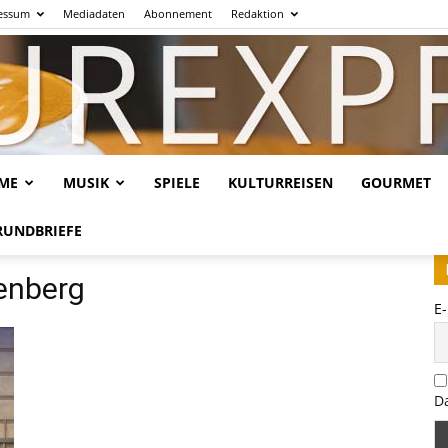
essum
Mediadaten
Abonnement
Redaktion
LME
MUSIK
SPIELE
KULTURREISEN
GOURMET
Kulturexpresso.de
RUNDBRIEFE
fenberg
E
D