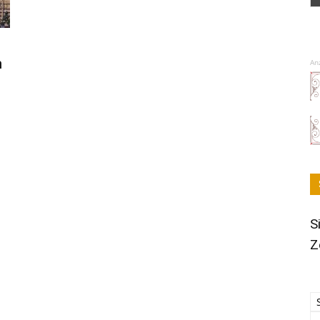
m
An
S
Z