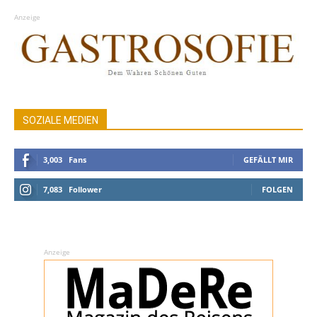
Anzeige
SOZIALE MEDIEN
3,003
Fans
GEFÄLLT MIR
7,083
Follower
FOLGEN
Anzeige