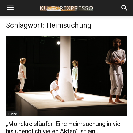
Schlagwort: Heimsuchung
Bühne
„Mondkreisläufer. Eine Heimsuchung in vier
bis unendlich vielen Akten“ ist ein...