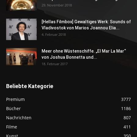
29. November 2018
[Hellas Filmbox] Gewaltiges Werk: Sounds of
Vladivostok von Marios Joannou Elia...
4. Februar 2018
Meer ohne Wüstenschiffe. „El Mar La Mar“
von Joshua Bonnetta und...
18. Februar 2017
Beliebte Kategorie
Premium
3777
Bücher
1186
Nachrichten
807
Filme
411
Kunst
350