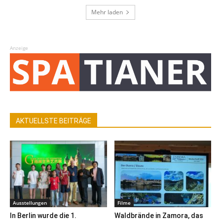
Mehr laden
Anzeige
AKTUELLSTE BEITRÄGE
Ausstellungen
Filme
In Berlin wurde die 1.
Waldbrände in Zamora, das