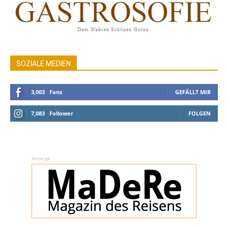
SOZIALE MEDIEN
3,003
Fans
GEFÄLLT MIR
7,083
Follower
FOLGEN
Anzeige