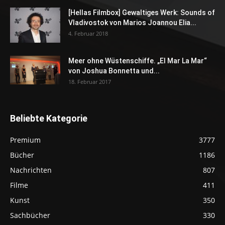
[Hellas Filmbox] Gewaltiges Werk: Sounds of
Vladivostok von Marios Joannou Elia...
4. Februar 2018
Meer ohne Wüstenschiffe. „El Mar La Mar“
von Joshua Bonnetta und...
18. Februar 2017
Beliebte Kategorie
Premium
3777
Bücher
1186
Nachrichten
807
Filme
411
Kunst
350
Sachbücher
330