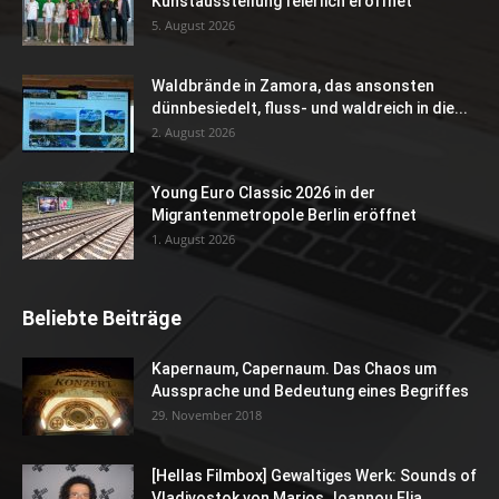
Kunstausstellung feierlich eröffnet
5. August 2026
Waldbrände in Zamora, das ansonsten
dünnbesiedelt, fluss- und waldreich in die...
2. August 2026
Young Euro Classic 2026 in der
Migrantenmetropole Berlin eröffnet
1. August 2026
Beliebte Beiträge
Kapernaum, Capernaum. Das Chaos um
Aussprache und Bedeutung eines Begriffes
29. November 2018
[Hellas Filmbox] Gewaltiges Werk: Sounds of
Vladivostok von Marios Joannou Elia...