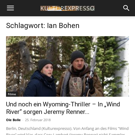
Schlagwort: Ian Bohen
Filme
Und noch ein Wyoming-Thriller – In „Wind
River“ sorgen Jeremy Renner...
Ole Bolle
-
25. Februar 2018
Berlin, Deutschland (Kulturexpresso). Von Anfang an des Films "Wind
River" wird klar, dass Cory Lambert (Jeremy Renner) nicht Sammler