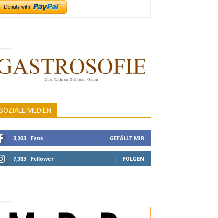
zeige
SOZIALE MEDIEN
3,003
Fans
GEFÄLLT MIR
7,083
Follower
FOLGEN
zeige