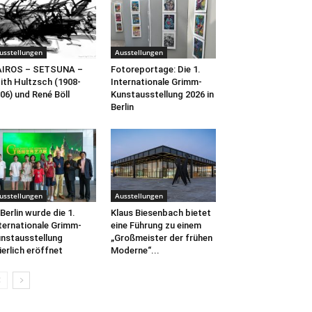
usstellungen
Ausstellungen
AIROS – SETSUNA –
Fotoreportage: Die 1.
ith Hultzsch (1908-
Internationale Grimm-
06) und René Böll
Kunstausstellung 2026 in
Berlin
usstellungen
Ausstellungen
 Berlin wurde die 1.
Klaus Biesenbach bietet
ternationale Grimm-
eine Führung zu einem
nstausstellung
„Großmeister der frühen
ierlich eröffnet
Moderne“...