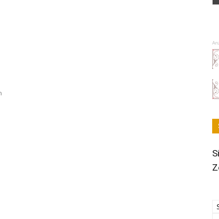
An
h
S
Z