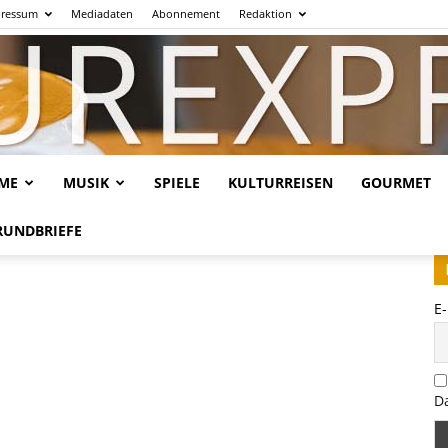
ressum
Mediadaten
Abonnement
Redaktion
LME
MUSIK
SPIELE
KULTURREISEN
GOURMET
Kulturexpresso.de
RUNDBRIEFE
E
D