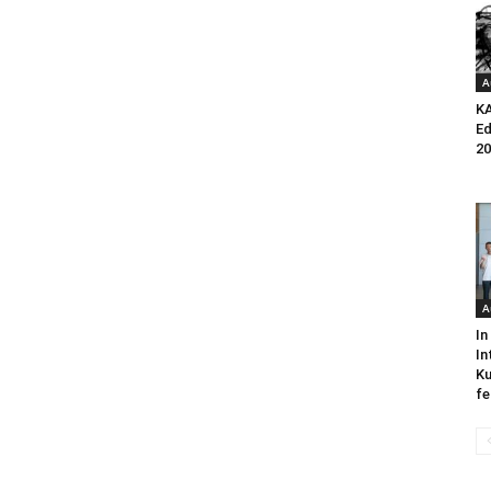
A
K
Ed
20
A
In
In
Ku
fe