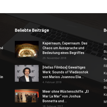
Beliebte Beiträge
B
Kapernaum, Capernaum. Das
P
né
Chaos um Aussprache und
B
Bedeutung eines Begriffes
29. November 2018
N
F
[Hellas Filmbox] Gewaltiges
Werk: Sounds of Vladivostok
K
in
von Marios Joannou Elia...
S
4. Februar 2018
B
Meer ohne Wüstenschiffe. „El
K
Mar La Mar“ von Joshua
Bonnetta und...
M
18. Februar 2017