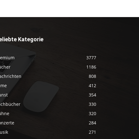
eliebte Kategorie
remium
3777
ücher
1186
achrichten
808
ilme
412
unst
354
achbücher
330
ühne
320
onzerte
284
usik
271