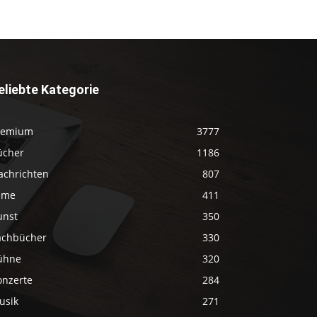
eliebte Kategorie
remium
3777
ücher
1186
achrichten
807
ilme
411
unst
350
achbücher
330
ühne
320
onzerte
284
usik
271