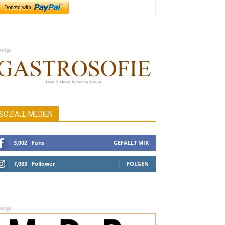
zeige
SOZIALE MEDIEN
3,002
Fans
GEFÄLLT MIR
7,083
Follower
FOLGEN
zeige