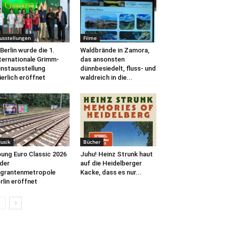
usstellungen
Filme
 Berlin wurde die 1.
Waldbrände in Zamora,
ternationale Grimm-
das ansonsten
nstausstellung
dünnbesiedelt, fluss- und
ierlich eröffnet
waldreich in die...
usik
Bücher
ung Euro Classic 2026
Juhu! Heinz Strunk haut
 der
auf die Heidelberger
grantenmetropole
Kacke, dass es nur...
rlin eröffnet