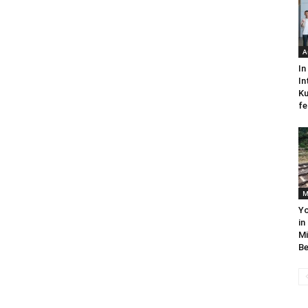
A
In
In
Ku
fe
M
Yo
in
Mi
Be