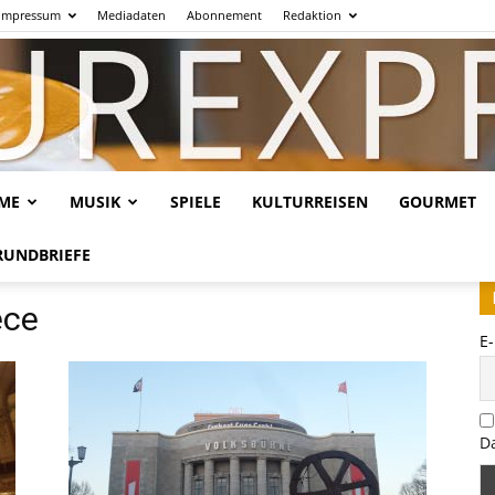
Impressum
Mediadaten
Abonnement
Redaktion
LME
MUSIK
SPIELE
KULTURREISEN
GOURMET
Kulturexpresso.de
RUNDBRIEFE
ece
E
D