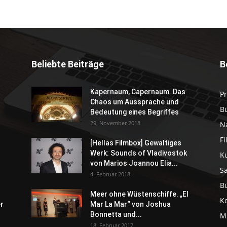
Beliebte Beiträge
B
Kapernaum, Capernaum. Das
P
Chaos um Aussprache und
B
Bedeutung eines Begriffes
29. November 2018
N
F
[Hellas Filmbox] Gewaltiges
Werk: Sounds of Vladivostok
K
von Marios Joannou Elia...
S
4. Februar 2018
B
Meer ohne Wüstenschiffe. „El
K
er
Mar La Mar“ von Joshua
Bonnetta und...
M
18. Februar 2017