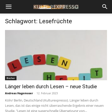
Schlagwort: Lesefrüchte
Bücher
Länger leben durch Lesen – neue Studie
Andreas Hagemoser
-
12. Februar 2023
Köln/ Berlin, Deutschland (Kulturexpresso). Länger leben durch
Lesen, das ist das einige nicht überraschende Ergebnis einer neuen
Studie. "Lesen ist eine superschnelle Übersetzung von...