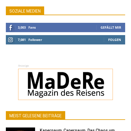
SOZIALE MEDIEN
3,003
Fans
GEFÄLLT MIR
7,081
Follower
FOLGEN
Anzeige
MEIST GELESENE BEITRÄGE
Kapernaum, Capernaum. Das Chaos um