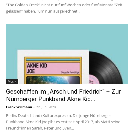
"The Golden Creek" nicht nur fünf Wochen oder fünf Monate "Zeit
gelassen" haben, "um nun ausgerechnet...
Musik
Geschaffen im „Arsch und Friedrich“ – Zur
Nürnberger Punkband Akne Kid...
Frank Willmann
-
22. Juni 2020
Berlin, Deutschland (Kulturexpresso). Die junge Nürnberger
Punkband Akne Kid Joe gibt es erst seit April 2017, als Matti seine
Freund*innen Sarah, Peter und Sven...