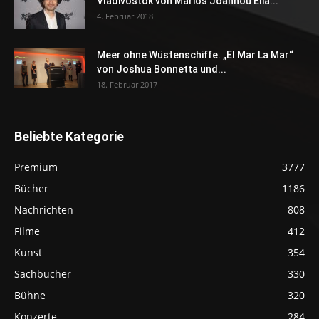
Vladivostok von Marios Joannou Elia...
4. Februar 2018
Meer ohne Wüstenschiffe. „El Mar La Mar“
von Joshua Bonnetta und...
18. Februar 2017
Beliebte Kategorie
Premium
3777
Bücher
1186
Nachrichten
808
Filme
412
Kunst
354
Sachbücher
330
Bühne
320
Konzerte
284