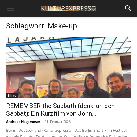
Schlagwort: Make-up
Filme
REMEMBER the Sabbath (denk‘ an den
Sabbat): Ein Kurzfilm von John...
Andreas Hagemoser
-
11. Februar 2026
Berlin, Deutschland (Kulturexpresso). Das Berlin Short Film Festival
war ein Fest der Entdeckungen. So glücklich müssen sich Entdecker