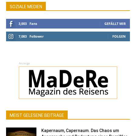
SOZIALE MEDIEN
3,003
Fans
GEFÄLLT MIR
7,083
Follower
FOLGEN
Anzeige
MEIST GELESENE BEITRÄGE
Kapernaum, Capernaum. Das Chaos um