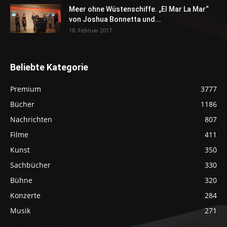
Meer ohne Wüstenschiffe. „El Mar La Mar“
von Joshua Bonnetta und...
18. Februar 2017
Beliebte Kategorie
Premium
3777
Bücher
1186
Nachrichten
807
Filme
411
Kunst
350
Sachbücher
330
Bühne
320
Konzerte
284
Musik
271