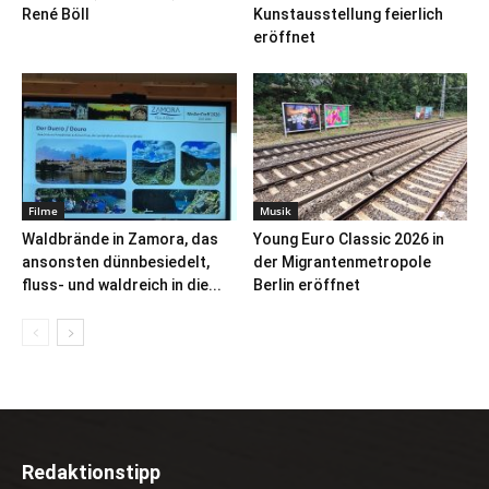
René Böll
Kunstausstellung feierlich
eröffnet
Filme
Musik
Waldbrände in Zamora, das
Young Euro Classic 2026 in
ansonsten dünnbesiedelt,
der Migrantenmetropole
fluss- und waldreich in die...
Berlin eröffnet
Redaktionstipp