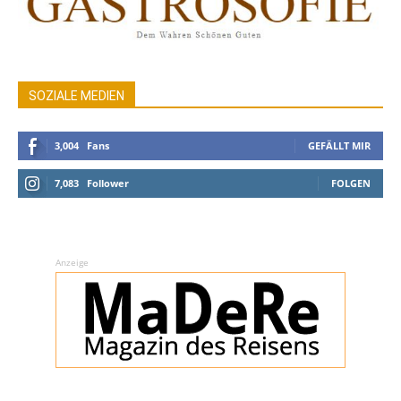
SOZIALE MEDIEN
3,004
Fans
GEFÄLLT MIR
7,083
Follower
FOLGEN
Anzeige